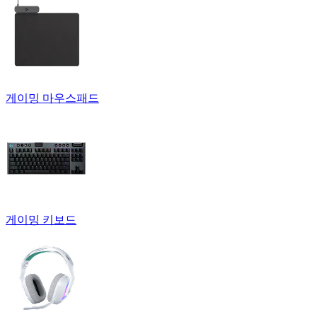
게이밍 마우스패드
게이밍 키보드