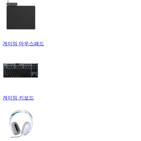
게이밍 마우스패드
게이밍 키보드