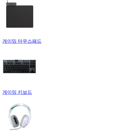
게이밍 마우스패드
게이밍 키보드