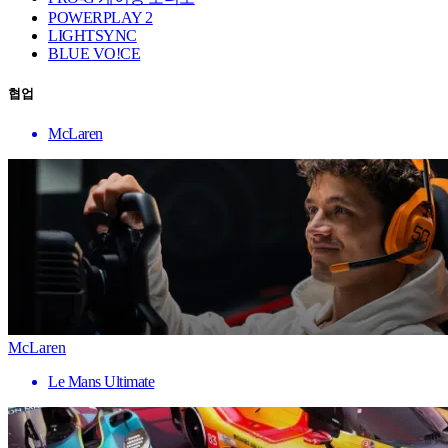
POWERPLAY 2
LIGHTSYNC
BLUE VO!CE
협업
McLaren
McLaren
Le Mans Ultimate