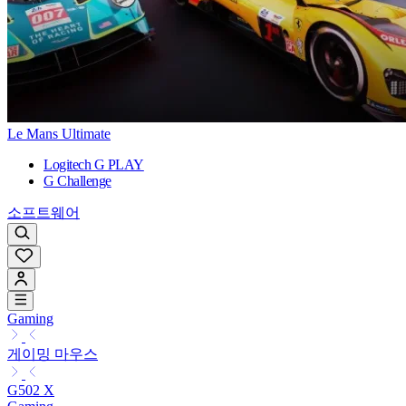
Le Mans Ultimate
Logitech G PLAY
G Challenge
소프트웨어
Gaming
게이밍 마우스
G502 X