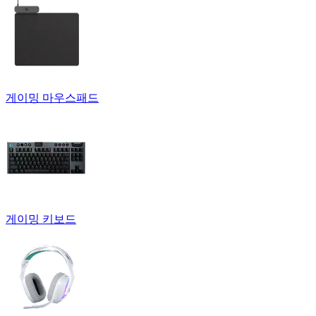
게이밍 마우스패드
게이밍 키보드