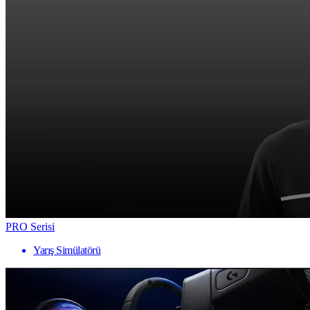
PRO Serisi
Yarış Simülatörü