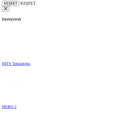
KEŞFET
KEŞFET
İNOVASYON
HITS Teknolojisi
HERO 2