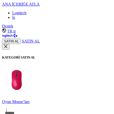
ANA İÇERİĞE ATLA
Logitech
İş
Destek
TR,tr
SATIN AL
SATIN AL
KATEGORİ SATIN AL
Oyun Mouse’ları