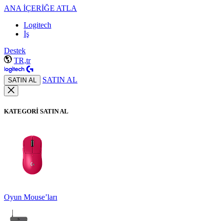
ANA İÇERİĞE ATLA
Logitech
İş
Destek
TR,tr
SATIN AL
SATIN AL
KATEGORİ SATIN AL
Oyun Mouse’ları