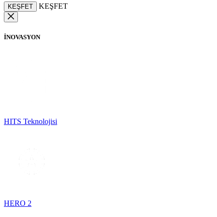
KEŞFET
KEŞFET
İNOVASYON
HITS Teknolojisi
HERO 2