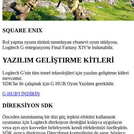
SQUARE ENIX
Rol yapma oyunu türünü tanımlayan efsanevi oyun stüdyosu.
Logitech G entegrasyonu Final Fantasy XIV'te bulunabilir.
YAZILIM GELİŞTIRME KİTLERİ
Logitech G'nin tüm temel teknolojileri için yazılım geliştirme kitleri
mevcuttur.
SDK'lar ile çalışmak için G HUB Oyun Yazılımı gereklidir.
G HUB'I İNDİRİN
DİREKSİYON SDK
Önceden tanımlanmış bir dizi güç tepkisi efektini kullanarak
oyununuz için Logitech direksiyon desteğini kolayca uygulayın
veya ayrı ayrı kuvvetler belirleyerek kendi efektlerinizi özelleştirin.
SDK ayrıca direksiyon DirectInput kontrollerini de sarar, böylece