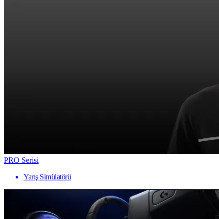
PRO Serisi
Yarış Simülatörü