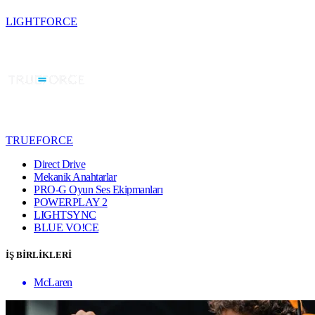
LIGHTFORCE
TRUEFORCE
Direct Drive
Mekanik Anahtarlar
PRO-G Oyun Ses Ekipmanları
POWERPLAY 2
LIGHTSYNC
BLUE VO!CE
İŞ BİRLİKLERİ
McLaren