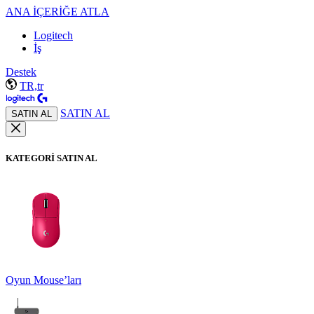
ANA İÇERİĞE ATLA
Logitech
İş
Destek
TR,tr
SATIN AL
SATIN AL
KATEGORİ SATIN AL
Oyun Mouse’ları