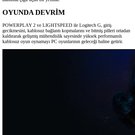
OYUNDA DEVRİM
POWERPLAY 2 ve LIGHTSPEED ile Logitech G, giriş
gecikmesini, kablosuz bağlantı kopmalarını ve bitmiş pilleri ortadan
kaldırarak gelişmiş mühendislik sayesinde yüksek performanslı
kablosuz oyun oynamayı PC oyunlarının geleceği haline getirir.