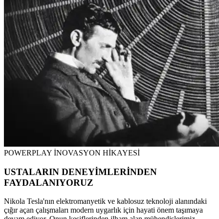
POWERPLAY İNOVASYON HİKAYESİ
USTALARIN DENEYİMLERİNDEN
FAYDALANIYORUZ
Nikola Tesla'nın elektromanyetik ve kablosuz teknoloji alanındaki
çığır açan çalışmaları modern uygarlık için hayati önem taşımaya
devam ediyor. Onun keşiflerinden ilham alan mühendislerimiz,