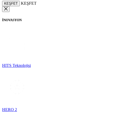
KEŞFET
KEŞFET
İNOVASYON
HITS Teknolojisi
HERO 2