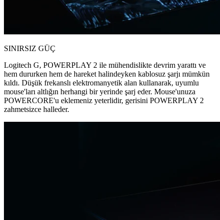
SINIRSIZ GÜÇ
Logitech G, POWERPLAY 2 ile mühendislikte devrim yarattı ve
hem dururken hem de hareket halindeyken kablosuz şarjı mümkün
kıldı. Düşük frekanslı elektromanyetik alan kullanarak, uyumlu
mouse'ları altlığın herhangi bir yerinde şarj eder. Mouse'unuza
POWERCORE'u eklemeniz yeterlidir, gerisini POWERPLAY 2
zahmetsizce halleder.