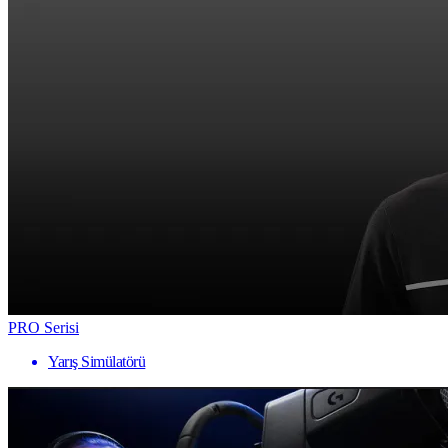
PRO Serisi
Yarış Simülatörü