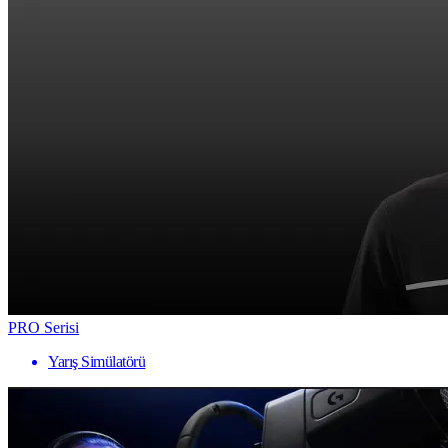
PRO Serisi
Yarış Simülatörü