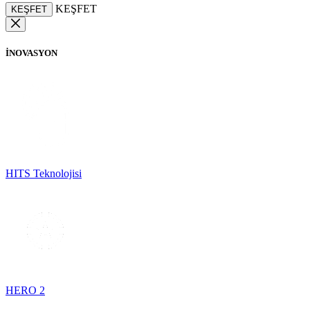
KEŞFET
KEŞFET
İNOVASYON
HITS Teknolojisi
HERO 2