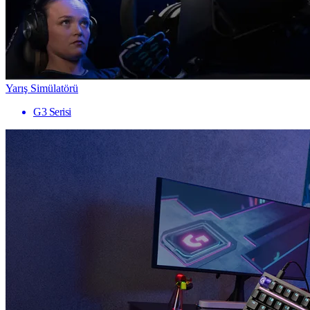
Yarış Simülatörü
G3 Serisi