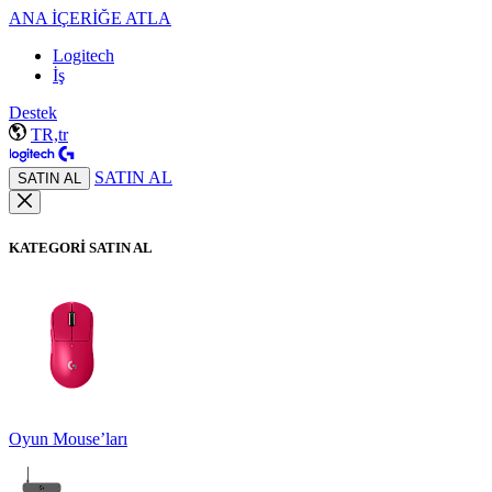
ANA İÇERİĞE ATLA
Logitech
İş
Destek
TR,tr
SATIN AL
SATIN AL
KATEGORİ SATIN AL
Oyun Mouse’ları