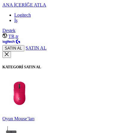
ANA İÇERİĞE ATLA
Logitech
İş
Destek
TR,tr
SATIN AL
SATIN AL
KATEGORİ SATIN AL
Oyun Mouse’ları