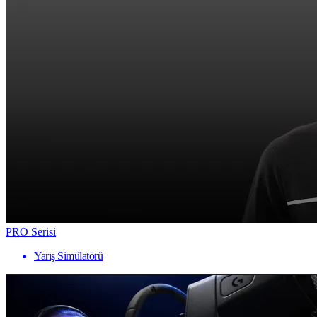
PRO Serisi
Yarış Simülatörü