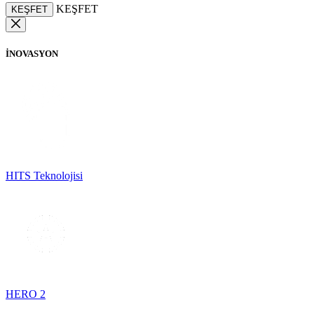
KEŞFET
KEŞFET
İNOVASYON
HITS Teknolojisi
HERO 2