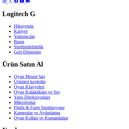
Logitech G
Hikayemiz
Kariyer
Yatırımcılar
Basın
Sürdürülebilirlik
Geri Dönüşüm
Ürün Satın Al
Oyun Mouse’ları
Ürünleri keşfedin
Oyun Klavyeleri
Oyun Kulaklıkları ve Ses
Yarış Direksiyonları
Mikrofonlar
Flight & Farm Simülasyonu
Kameralar ve Aydınlatma
Oyun Kolları ve Kumandaları