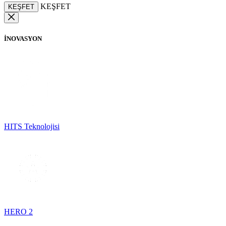
KEŞFET
KEŞFET
İNOVASYON
HITS Teknolojisi
HERO 2