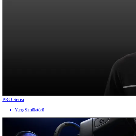
PRO Serisi
Yarış Simülatörü