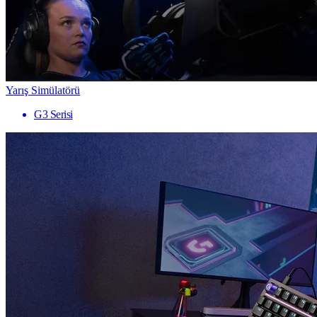
Yarış Simülatörü
G3 Serisi