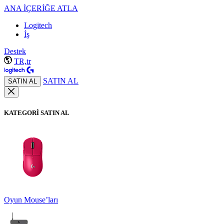
ANA İÇERİĞE ATLA
Logitech
İş
Destek
TR,tr
SATIN AL
SATIN AL
KATEGORİ SATIN AL
Oyun Mouse’ları