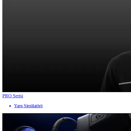
PRO Serisi
Yarış Simülatörü