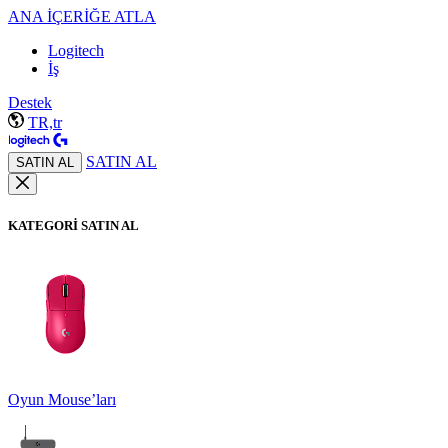
ANA İÇERİĞE ATLA
Logitech
İş
Destek
TR,tr
SATIN AL
SATIN AL
KATEGORİ SATIN AL
Oyun Mouse’ları