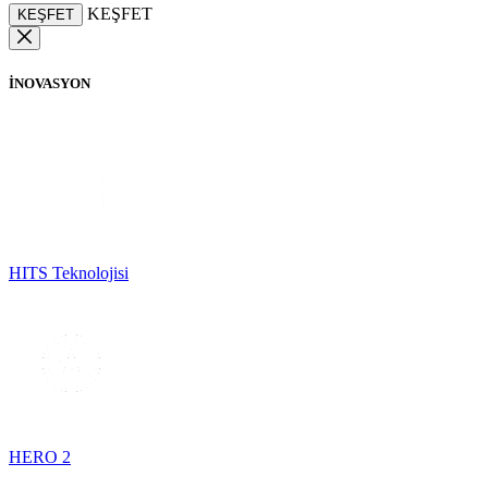
KEŞFET
KEŞFET
İNOVASYON
HITS Teknolojisi
HERO 2