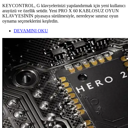
KEYCONTROL, G klavyelerinizi yapılandırmak için yeni kullanıcı
arayüzü ve özellik setidir. Yeni PRO X 60 KABLOSUZ OYUN
KLAVYESİNİN piyasaya sürülmesiyle, neredeyse sınırsız oyun
oynama seçeneklerini keşfedin.
DEVAMINI OKU