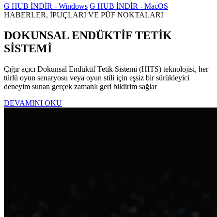
G HUB İNDİR - Windows
G HUB İNDİR - MacOS
HABERLER, İPUÇLARI VE PÜF NOKTALARI
DOKUNSAL ENDÜKTİF TETİK
SİSTEMİ
Çığır açıcı Dokunsal Endüktif Tetik Sistemi (HITS) teknolojisi, her
türlü oyun senaryosu veya oyun stili için eşsiz bir sürükleyici
deneyim sunan gerçek zamanlı geri bildirim sağlar
DEVAMINI OKU