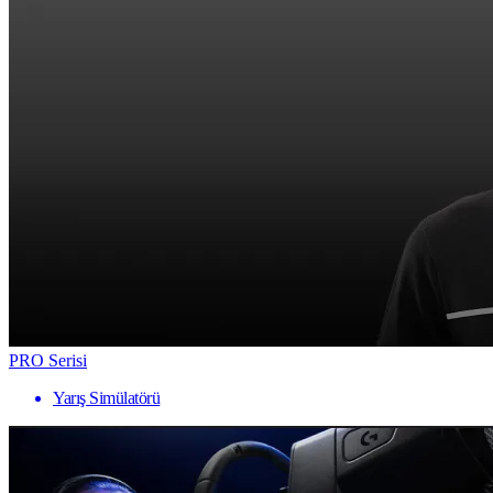
PRO Serisi
Yarış Simülatörü