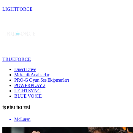
LIGHTFORCE
TRUEFORCE
Direct Drive
Mekanik Anahtarlar
PRO-G Oyun Ses Ekipmanları
POWERPLAY 2
LIGHTSYNC
BLUE VO!CE
İŞ BİRLİKLERİ
McLaren