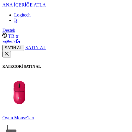
ANA İÇERİĞE ATLA
Logitech
İş
Destek
TR,tr
SATIN AL
SATIN AL
KATEGORİ SATIN AL
Oyun Mouse’ları