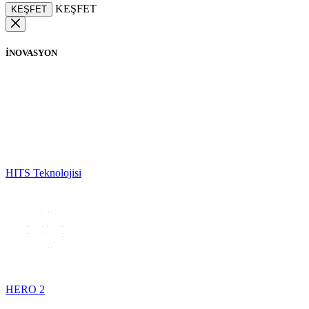
KEŞFET
KEŞFET
İNOVASYON
HITS Teknolojisi
HERO 2