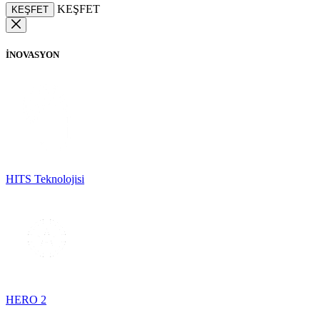
KEŞFET
KEŞFET
İNOVASYON
HITS Teknolojisi
HERO 2