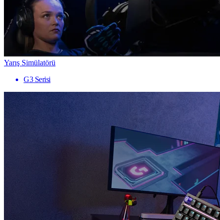
Yarış Simülatörü
G3 Serisi