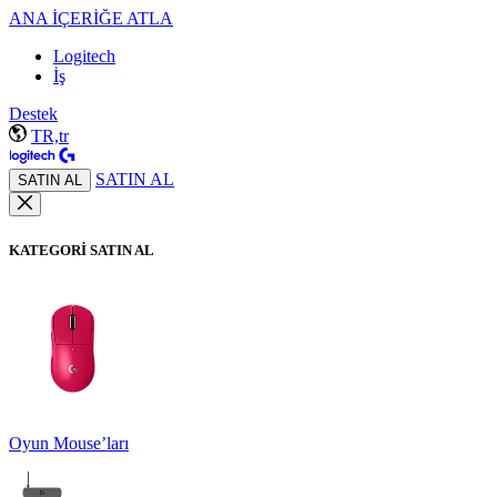
ANA İÇERİĞE ATLA
Logitech
İş
Destek
TR,tr
SATIN AL
SATIN AL
KATEGORİ SATIN AL
Oyun Mouse’ları