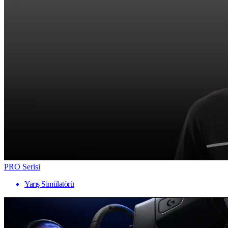
PRO Serisi
Yarış Simülatörü