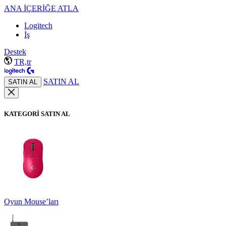
ANA İÇERİĞE ATLA
Logitech
İş
Destek
TR,tr
SATIN AL
SATIN AL
KATEGORİ SATIN AL
Oyun Mouse’ları