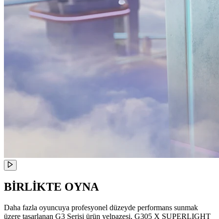
BİRLİKTE OYNA
Daha fazla oyuncuya profesyonel düzeyde performans sunmak
üzere tasarlanan G3 Serisi ürün yelpazesi, G305 X SUPERLIGHT