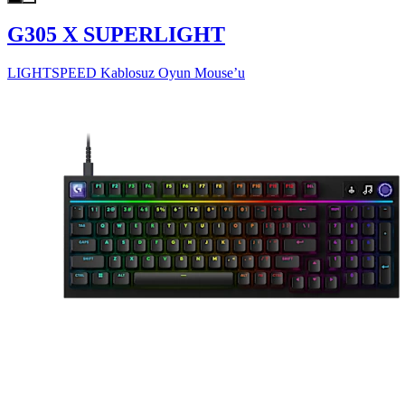
G305 X SUPERLIGHT
LIGHTSPEED Kablosuz Oyun Mouse’u