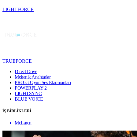
LIGHTFORCE
TRUEFORCE
Direct Drive
Mekanik Anahtarlar
PRO-G Oyun Ses Ekipmanları
POWERPLAY 2
LIGHTSYNC
BLUE VO!CE
İŞ BİRLİKLERİ
McLaren