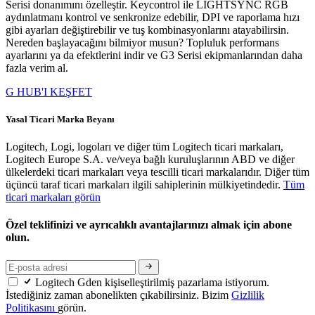
Serisi donanımını özelleştir. Keycontrol ile LIGHTSYNC RGB
aydınlatmanı kontrol ve senkronize edebilir, DPI ve raporlama hızı
gibi ayarları değiştirebilir ve tuş kombinasyonlarını atayabilirsin.
Nereden başlayacağını bilmiyor musun? Topluluk performans
ayarlarını ya da efektlerini indir ve G3 Serisi ekipmanlarından daha
fazla verim al.
G HUB'I KEŞFET
Yasal Ticari Marka Beyanı
Logitech, Logi, logoları ve diğer tüm Logitech ticari markaları,
Logitech Europe S.A. ve/veya bağlı kuruluşlarının ABD ve diğer
ülkelerdeki ticari markaları veya tescilli ticari markalarıdır. Diğer tüm
üçüncü taraf ticari markaları ilgili sahiplerinin mülkiyetindedir.
Tüm
ticari markaları görün
Özel teklifinizi ve ayrıcalıklı avantajlarınızı almak için abone
olun.
Logitech Gden kişiselleştirilmiş pazarlama istiyorum.
İstediğiniz zaman abonelikten çıkabilirsiniz. Bizim
Gizlilik
Politikasını
görün.