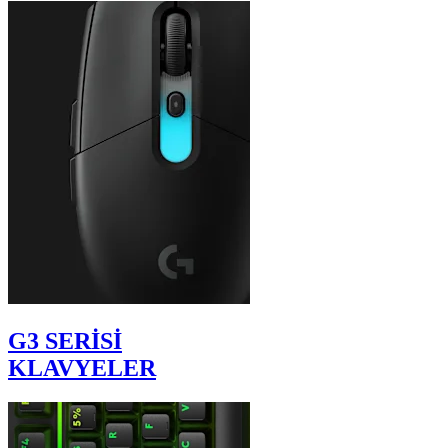
G3 SERİSİ
KLAVYELER