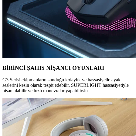
BİRİNCİ ŞAHIS NİŞANCI OYUNLARI
G3 Serisi ekipmanların sunduğu kolaylık ve hassasiyetle ayak
seslerini kesin olarak tespit edebilir, SUPERLIGHT hassasiyetiyle
nişan alabilir ve hızlı manevralar yapabilirsin.