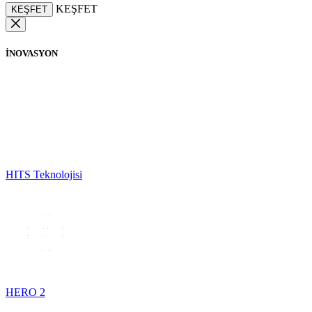
KEŞFET
KEŞFET
İNOVASYON
HITS Teknolojisi
HERO 2