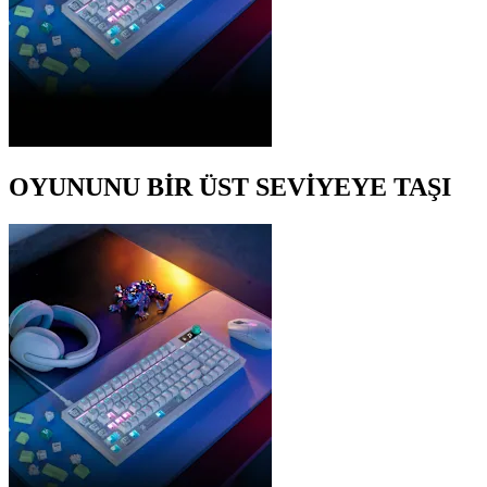
OYUNUNU BİR ÜST SEVİYEYE TAŞI