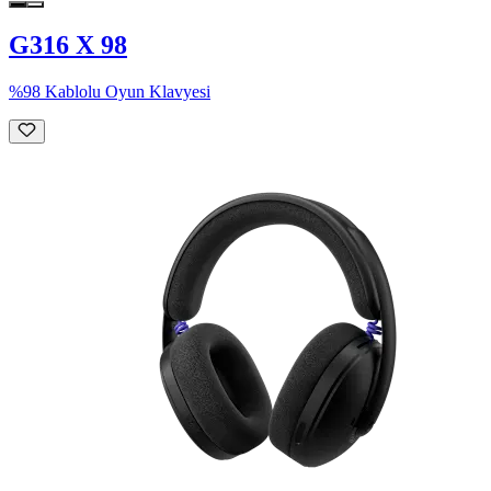
G316 X 98
%98 Kablolu Oyun Klavyesi