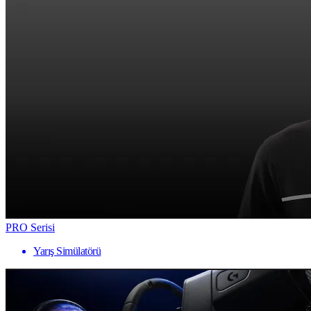
PRO Serisi
Yarış Simülatörü