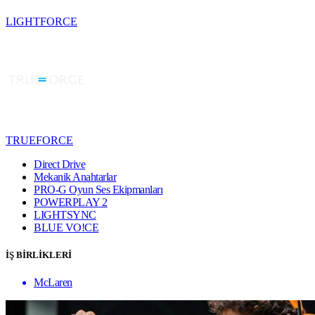
LIGHTFORCE
TRUEFORCE
Direct Drive
Mekanik Anahtarlar
PRO-G Oyun Ses Ekipmanları
POWERPLAY 2
LIGHTSYNC
BLUE VO!CE
İŞ BİRLİKLERİ
McLaren