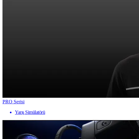
PRO Serisi
Yarış Simülatörü