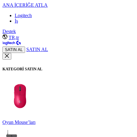
ANA İÇERİĞE ATLA
Logitech
İş
Destek
TR,tr
SATIN AL
SATIN AL
KATEGORİ SATIN AL
Oyun Mouse’ları