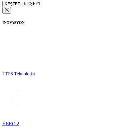
KEŞFET
KEŞFET
İNOVASYON
HITS Teknolojisi
HERO 2