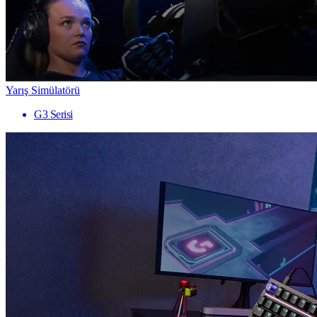
Yarış Simülatörü
G3 Serisi