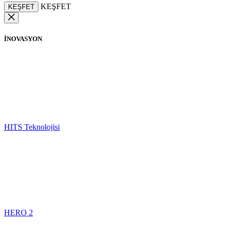
KEŞFET
KEŞFET
İNOVASYON
HITS Teknolojisi
HERO 2