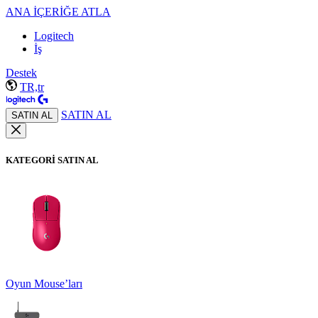
ANA İÇERİĞE ATLA
Logitech
İş
Destek
TR,tr
SATIN AL
SATIN AL
KATEGORİ SATIN AL
Oyun Mouse’ları