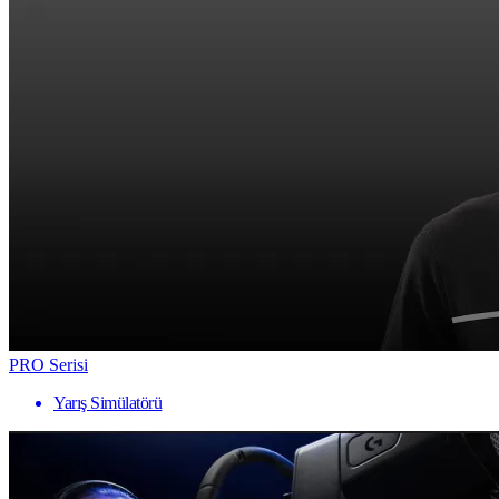
PRO Serisi
Yarış Simülatörü