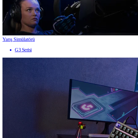
Yarış Simülatörü
G3 Serisi