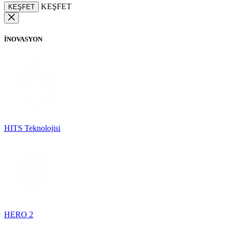
KEŞFET
KEŞFET
İNOVASYON
HITS Teknolojisi
HERO 2