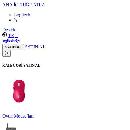
ANA İÇERİĞE ATLA
Logitech
İş
Destek
TR,tr
SATIN AL
SATIN AL
KATEGORİ SATIN AL
Oyun Mouse’ları