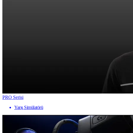
PRO Serisi
Yarış Simülatörü