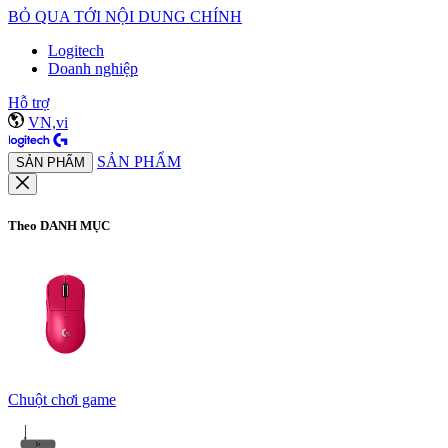
BỎ QUA TỚI NỘI DUNG CHÍNH
Logitech
Doanh nghiệp
Hỗ trợ
VN,vi
SẢN PHẨM
SẢN PHẨM
Theo DANH MỤC
Chuột chơi game