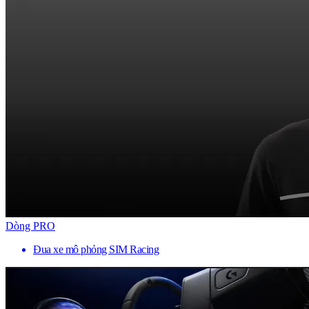
Dòng PRO
Đua xe mô phỏng SIM Racing