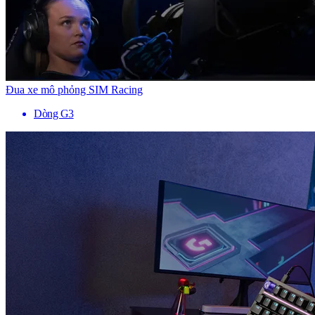
Đua xe mô phỏng SIM Racing
Dòng G3