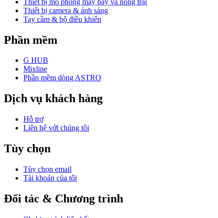
Thiết bị mô phỏng máy bay và nông trại
Thiết bị camera & ánh sáng
Tay cầm & bộ điều khiển
Phần mềm
G HUB
Mixline
Phần mềm dòng ASTRO
Dịch vụ khách hàng
Hỗ trợ
Liên hệ với chúng tôi
Tùy chọn
Tùy chọn email
Tài khoản của tôi
Đối tác & Chương trình