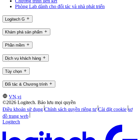
Chương trình liên kết
Phòng Lab dành cho đối tác và nhà phát triển
Logitech G
Khám phá sản phẩm
Phần mềm
Dịch vụ khách hàng
Tùy chọn
Đối tác & Chương trình
VN,vi
©2026 Logitech. Bảo lưu mọi quyền
Điều khoản sử dụng
Chính sách quyền riêng tư
Cài đặt cookie
sơ
đồ trang web
Logitech