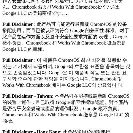
作と安全性に関する要件の遵守について責 任を負いませ
ん。Chromebook およびWorks With Chromebookバッジは、
Google LLC の登録商標です。.
Full Disclaimer :
此产品可与能运⾏最新版 ChromeOS 的设备
搭配使⽤，⽽且已被认证为符合 Google 的兼容性 标准。对于
此产品在运作⽅⾯以及遵守安全性要求⽅⾯的 表现，Google
概不负责。Chromebook 和 Works With Chromebook 徽章都是
Google LLC 的商标。
Full Disclaimer :
이 제품은 ChromeOS 최신 버전을 실행할 수
있는 기기에서 작동하며, Google의 호환성 표준을 충족하는 것
으로 인증받았습니다. Google은 이 제품의 작동 또는 안전 요
구사항 준수에 관한 책임을 지지 않습니다. Chromebook 및
Works With Chromebook 배지는 Google LLC의 상표입니 다.
Full Disclaimer - Taiwan:
本產品可在能搭載最新版 ChromeOS
的裝置上運作，且已取得 Google 相容性標準認證。對本產品
是否合乎安全規範或產品的運作狀況，Google 概不負責。
Chromebook 和 Works With Chromebook 徽章是 Google LLC 的
商標。
Full Disclaimer - Hong Kong:
此產品適用於能夠運行