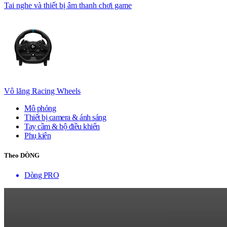
Tai nghe và thiết bị âm thanh chơi game
Vô lăng Racing Wheels
Mô phỏng
Thiết bị camera & ánh sáng
Tay cầm & bộ điều khiển
Phụ kiện
Theo DÒNG
Dòng PRO