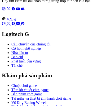
Hãy tìm kiếm ưu đãi chào mừng trong hộp thư đến của bạn.
VN,vi
Logitech G
Câu chuyện của chúng tôi
Cơ hội nghề nghiệp
Nhà đầu tư
Báo chí
Phát triển bền vững
Tái chế
Khám phá sản phẩm
Chuột chơi game
Tấm lót chuột chơi game
Bàn phím chơi game
Tai nghe và thiết bị âm thanh chơi game
Vô lăng Racing Wheels