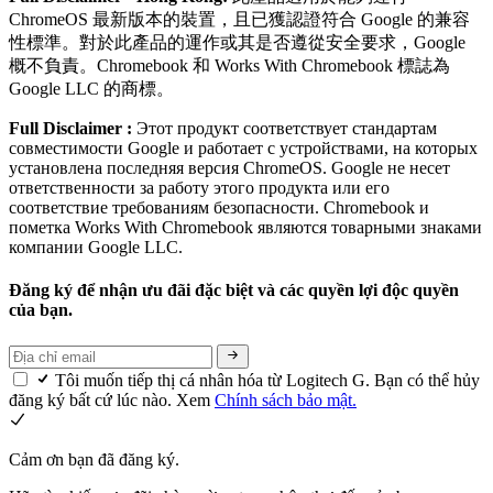
ChromeOS 最新版本的裝置，且已獲認證符合 Google 的兼容
性標準。對於此產品的運作或其是否遵從安全要求，Google
概不負責。Chromebook 和 Works With Chromebook 標誌為
Google LLC 的商標。
Full Disclaimer :
Этот продукт соответствует стандартам
совместимости Google и работает с устройствами, на которых
установлена последняя версия ChromeOS. Google не несет
ответственности за работу этого продукта или его
соответствие требованиям безопасности. Chromebook и
пометка Works With Chromebook являются товарными знаками
компании Google LLC.
Đăng ký để nhận ưu đãi đặc biệt và các quyền lợi độc quyền
của bạn.
Tôi muốn tiếp thị cá nhân hóa từ Logitech G. Bạn có thể hủy
đăng ký bất cứ lúc nào. Xem
Chính sách bảo mật.
Cảm ơn bạn đã đăng ký.