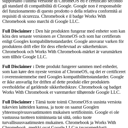
supportano l'ultima versione di ChromeOS ed è certificato secondo
gli standard di compatibilità di Google. Google non è responsabile
del funzionamento di questo prodotto o della relativa conformità ai
requisiti di sicurezza. Chromebook e il badge Works With
Chromebook sono marchi di Google LLC.
Full Disclaimer :
Den här produkten fungerar med enheter som kan
köra den senaste versionen av ChromeOS och som har certifierats
enligt Googles kompabilitetsstandarder. Google ansvarar varken för
produktens drift eller för dess efterlevnad av säkerhetskrav.
Chromebook och Works With Chromebook-märket är varumärken
som tillhör Google LLC.
Full Disclaimer :
Dette produkt fungerer sammen med enheder,
som kan køre den nyeste version af ChromeOS, og det er certificeret
i overensstemmelse med Googles kompatibilitetsstandarder. Google
er ikke ansvarlig for driften af dette produkt eller produktets
overholdelse af gældende sikkerhedskrav. Chromebook og badget
Works With Chromebook er varemærker tilhørende Google LLC.
Full Disclaimer :
Tämä tuote toimii ChromeOS:n uusinta versiota
tukevien laitteiden kanssa, ja tuote on saanut Googlen
yhteensopivuusvaatimusten mukaisen sertifioinnin. Google ei ole
vastuussa tuotteen toiminnasta tai siitä, onko tuote
turvallisuusvaatimusten mukainen. Chromebook ja Works With
Chromebook ‑merkki ovat Google LLC:n tavaramerkkejä.