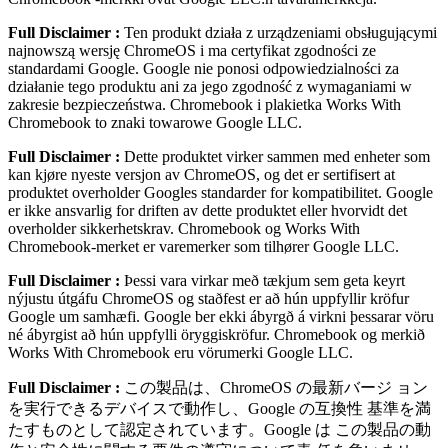
Full Disclaimer :
Ten produkt działa z urządzeniami obsługującymi
najnowszą wersję ChromeOS i ma certyfikat zgodności ze
standardami Google. Google nie ponosi odpowiedzialności za
działanie tego produktu ani za jego zgodność z wymaganiami w
zakresie bezpieczeństwa. Chromebook i plakietka Works With
Chromebook to znaki towarowe Google LLC.
Full Disclaimer :
Dette produktet virker sammen med enheter som
kan kjøre nyeste versjon av ChromeOS, og det er sertifisert at
produktet overholder Googles standarder for kompatibilitet. Google
er ikke ansvarlig for driften av dette produktet eller hvorvidt det
overholder sikkerhetskrav. Chromebook og Works With
Chromebook-merket er varemerker som tilhører Google LLC.
Full Disclaimer :
Þessi vara virkar með tækjum sem geta keyrt
nýjustu útgáfu ChromeOS og staðfest er að hún uppfyllir kröfur
Google um samhæfi. Google ber ekki ábyrgð á virkni þessarar vöru
né ábyrgist að hún uppfylli öryggiskröfur. Chromebook og merkið
Works With Chromebook eru vörumerki Google LLC.
Full Disclaimer :
この製品は、ChromeOS の最新バージ ョン
を実⾏できるデバイスで動作し、Google の互換性 基準を満
たすものとして認定されています。Google は この製品の動