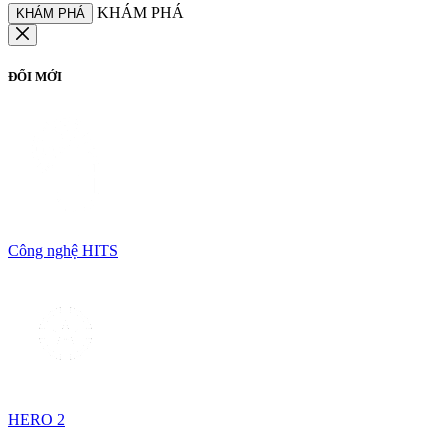
KHÁM PHÁ
KHÁM PHÁ
ĐỔI MỚI
Công nghệ HITS
HERO 2