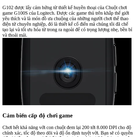
G102 được lấy cảm hứng từ thiết kế huyền thoại của Chuột chơi
game G100S của Logitech. Được các game thủ trên khắp thế giới
yêu thích và là món đồ ưa chuộng của những người chơi thể thao
điện tử chuyên nghiệp, đó là thiết kế cổ điển mà chúng tôi đã chế
tạo lại và tối ưu hóa từ trong ra ngoài để có trọng lượng nhẹ, bền bỉ
và thoải mái.
Cảm biến cấp độ chơi game
Chơi hết khả năng với con chuột đem lại 200 tới 8.000 DPI cho độ
chính xác, tốc độ theo dõi và độ ổn định tuyệt vời. Bạn sẽ có quyền