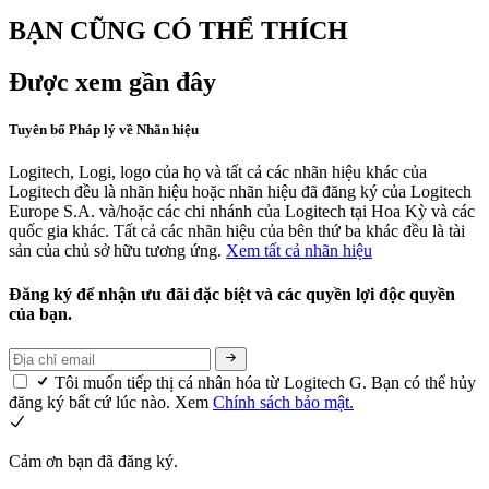
BẠN CŨNG CÓ THỂ THÍCH
Được xem gần đây
Tuyên bố Pháp lý về Nhãn hiệu
Logitech, Logi, logo của họ và tất cả các nhãn hiệu khác của
Logitech đều là nhãn hiệu hoặc nhãn hiệu đã đăng ký của Logitech
Europe S.A. và/hoặc các chi nhánh của Logitech tại Hoa Kỳ và các
quốc gia khác. Tất cả các nhãn hiệu của bên thứ ba khác đều là tài
sản của chủ sở hữu tương ứng.
Xem tất cả nhãn hiệu
Đăng ký để nhận ưu đãi đặc biệt và các quyền lợi độc quyền
của bạn.
Tôi muốn tiếp thị cá nhân hóa từ Logitech G. Bạn có thể hủy
đăng ký bất cứ lúc nào. Xem
Chính sách bảo mật.
Cảm ơn bạn đã đăng ký.