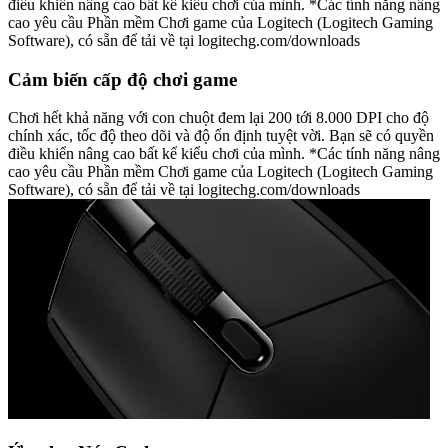
điều khiển nâng cao bất kể kiểu chơi của mình. *Các tính năng nâng
cao yêu cầu Phần mềm Chơi game của Logitech (Logitech Gaming
Software), có sẵn để tải về tại logitechg.com/downloads
Cảm biến cấp độ chơi game
Chơi hết khả năng với con chuột đem lại 200 tới 8.000 DPI cho độ
chính xác, tốc độ theo dõi và độ ổn định tuyệt vời. Bạn sẽ có quyền
điều khiển nâng cao bất kể kiểu chơi của mình. *Các tính năng nâng
cao yêu cầu Phần mềm Chơi game của Logitech (Logitech Gaming
Software), có sẵn để tải về tại logitechg.com/downloads