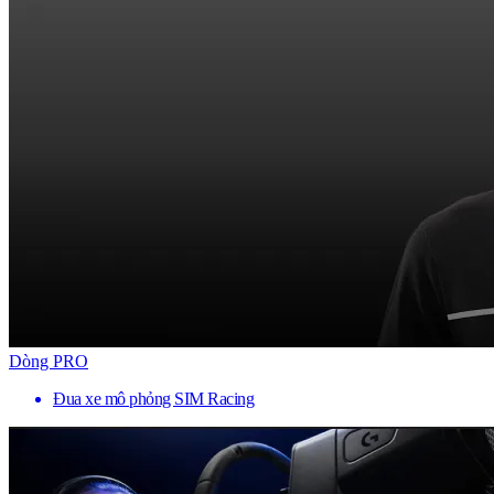
Dòng PRO
Đua xe mô phỏng SIM Racing