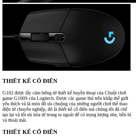
THIẾT KẾ CỔ ĐIỂN
G102 được lấy cảm hứng từ thiết kế huyền thoại của Chuột chơi
game G100S của Logitech. Được các game thủ trên khắp thế giới
yêu thích và là món đồ ưa chuộng của những người chơi thể thao
điện tử chuyên nghiệp, đó là thiết kế cổ điển mà chúng tôi đã chế
tạo lại và tối ưu hóa từ trong ra ngoài để có trọng lượng nhẹ, bền bỉ
và thoải mái.
THIẾT KẾ CỔ ĐIỂN