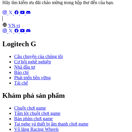
Hãy tìm kiếm ưu đãi chào mừng trong hộp thư đến của bạn.
VN,vi
Logitech G
Câu chuyện của chúng tôi
Cơ hội nghề nghiệp
Nhà đầu tư
Báo chí
Phát triển bền vững
Tái chế
Khám phá sản phẩm
Chuột chơi game
Tấm lót chuột chơi game
Bàn phím chơi game
Tai nghe và thiết bị âm thanh chơi game
Vô lăng Racing Wheels