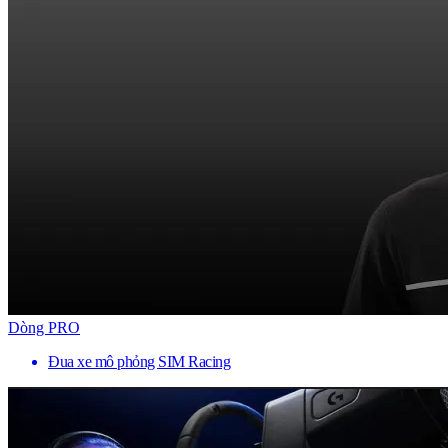
Dòng PRO
Đua xe mô phỏng SIM Racing