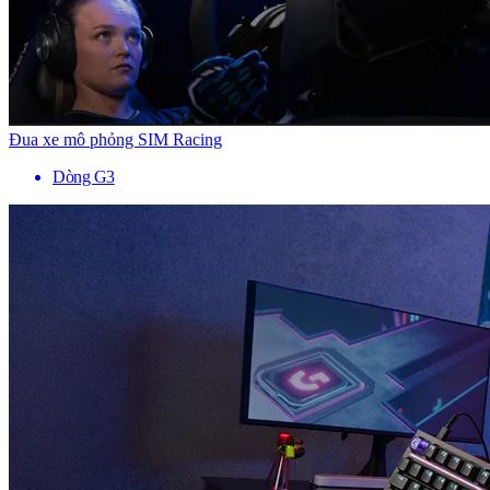
Đua xe mô phỏng SIM Racing
Dòng G3