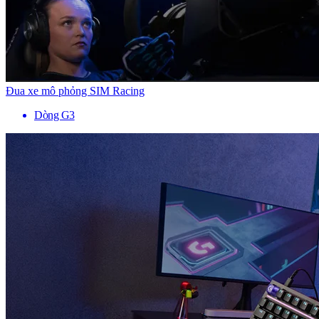
Đua xe mô phỏng SIM Racing
Dòng G3