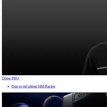
Dòng PRO
Đua xe mô phỏng SIM Racing