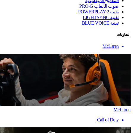
المفاتيح الميكانيكية
صوت الألعاب PRO-G
تقنية ‏POWERPLAY 2
تقنية LIGHTSYNC
تقنية BLUE VO!CE
التعاونات
McLaren
McLaren
Call of Duty