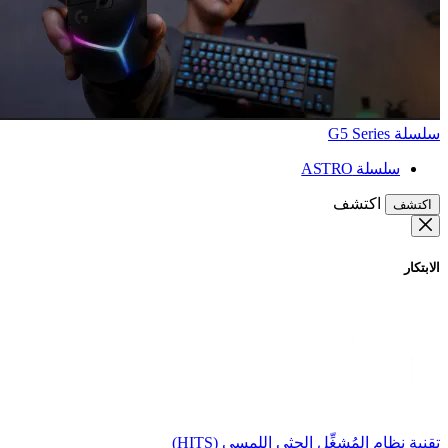
سلسلة G5 Series
سلسلة ASTRO
اكتشف
اكتشف
الابتكار
تقنية نظام المُشغِّل الحثي اللمسي (HITS)