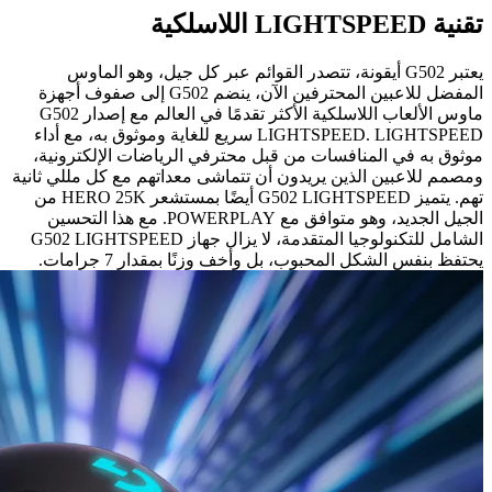
تقنية ‏LIGHTSPEED‏ اللاسلكية
يعتبر G502 أيقونة، تتصدر القوائم عبر كل جيل، وهو الماوس
المفضل للاعبين المحترفين الآن، ينضم G502 إلى صفوف أجهزة
ماوس الألعاب اللاسلكية الأكثر تقدمًا في العالم مع إصدار G502
LIGHTSPEED. LIGHTSPEED سريع للغاية وموثوق به، مع أداء
موثوق به في المنافسات من قبل محترفي الرياضات الإلكترونية،
ومصمم للاعبين الذين يريدون أن تتماشى معداتهم مع كل مللي ثانية
تهم. يتميز G502 LIGHTSPEED أيضًا بمستشعر HERO 25K من
الجيل الجديد، وهو متوافق مع POWERPLAY. مع هذا التحسين
الشامل للتكنولوجيا المتقدمة، لا يزال جهاز G502 LIGHTSPEED
يحتفظ بنفس الشكل المحبوب، بل وأخف وزنًا بمقدار 7 جرامات.