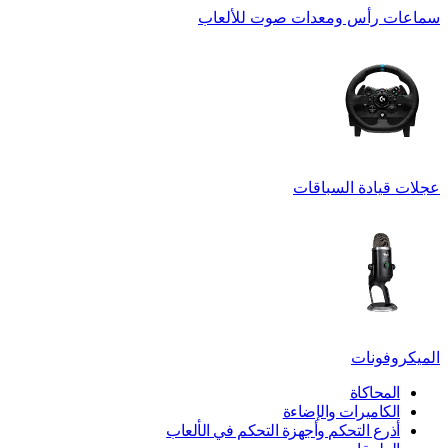
سماعات رأس ومعدات صوت للألعاب
عجلات قيادة السباقات
الميكروفونات
المحاكاة
الكاميرات والإضاءة
أذرع التحكم وأجهزة التحكم في الألعاب