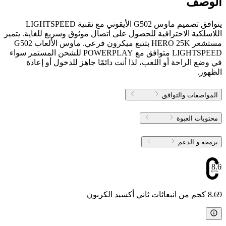
الوصف
يتوافق تصميم ماوس G502 الأيقوني مع تقنية LIGHTSPEED
اللاسلكية الاحترافية للحصول على اتصال موثوق وسريع للغاية. يتميز
مستشعر HERO 25K بتتبع ميكرون فرعي. ماوس الألعاب G502
LIGHTSPEED متوافق مع POWERPLAY للشحن المستمر سواء
في وضع الراحة أو اللعب، لذا أنت دائمًا جاهز للدخول أو إعادة
الظهور.
المواصفات والتوافق
محتويات العبوة
برمجة و الدعم
8.69
8.69 كجم من انبعاثات ثاني أكسيد الكربون