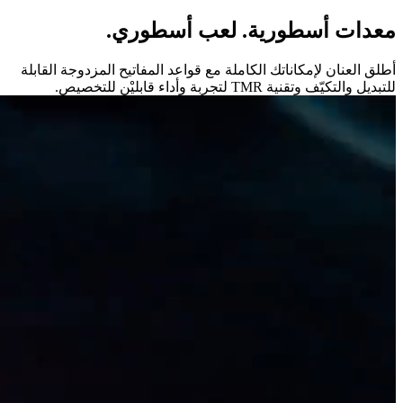
معدات أسطورية. لعب أسطوري.
أطلق العنان لإمكاناتك الكاملة مع قواعد المفاتيح المزدوجة القابلة
للتبديل والتكيّف وتقنية TMR لتجربة وأداء قابليْن للتخصيص.