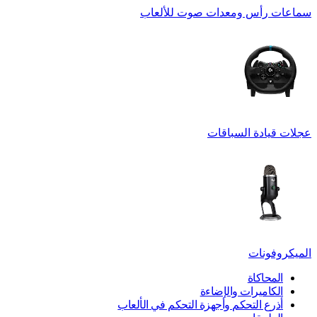
سماعات رأس ومعدات صوت للألعاب
عجلات قيادة السباقات
الميكروفونات
المحاكاة
الكاميرات والإضاءة
أذرع التحكم وأجهزة التحكم في الألعاب