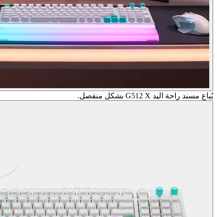
يُباع مسند راحة اليد G512 X بشكل منفصل.