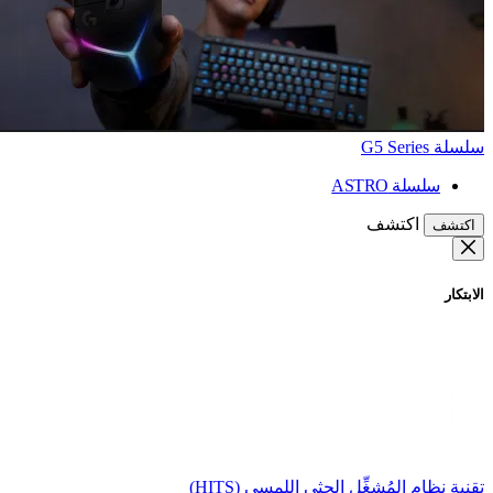
سلسلة G5 Series
سلسلة ASTRO
اكتشف
اكتشف
الابتكار
تقنية نظام المُشغِّل الحثي اللمسي (HITS)