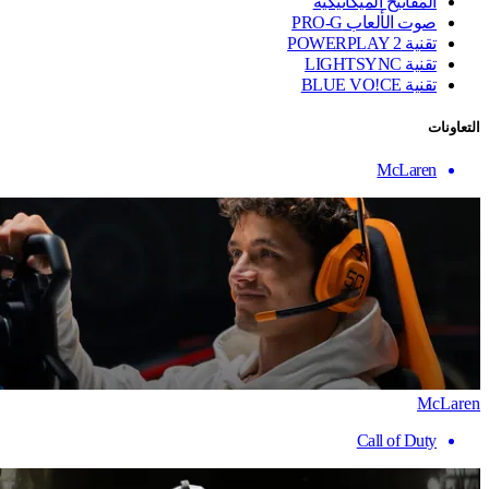
المفاتيح الميكانيكية
صوت الألعاب PRO-G
تقنية ‏POWERPLAY 2
تقنية LIGHTSYNC
تقنية BLUE VO!CE
التعاونات
McLaren
McLaren
Call of Duty