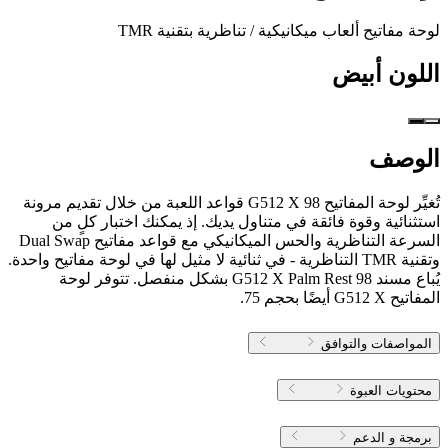
لوحة مفاتيح ألعاب ميكانيكية / تناظرية بتقنية TMR
اللون
أبيض
الوصف
تُغيِّر لوحة المفاتيح G512 X 98 قواعد اللعبة من خلال تقديم مرونة
استثنائية وقوة فائقة في متناول يديك. إذ يمكنك اختبار كلٍ من
السرعة التناظرية والحس الميكانيكي مع قواعد مفاتيح Dual Swap
وتقنية TMR التناظرية - في ثنائية لا مثيل لها في لوحة مفاتيح واحدة.
يُباع مسند G512 X Palm Rest 98 بشكل منفصل. تتوفر لوحة
المفاتيح G512 X أيضًا بحجم 75.
المواصفات والتوافق
محتويات العبوة
برمجة و الدعم