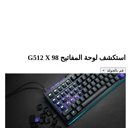
استكشف لوحة المفاتيح G512 X 98
قم بالجولة +