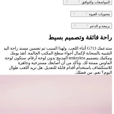
المواصفات والتوافق
محتويات العبوة
برمجة و الدعم
راحة فائقة وتصميم بسيط
ستدعمك G713 أثناء اللعب. ولهذا السبب تم تضمين مسند راحة اليد
الشبيه بالسحابة لإكمال أجواء سطح المكتب الحالمة. أنقذ يومك
ومكتبك بتصميم tenkeyless المدمج بدون لوحة أرقام. ستكون لوحة
الماوس ممتنة لك. وتأكد من أن أصابعك مسترخية وجاهزة
للاستكشاف باستخدام أقدام قابلة للتعديل. هل تريد اللعب طوال
اليوم؟ نعم، من فضلك.