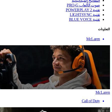
المفاتيح الميكانيكية
صوت الألعاب PRO-G
تقنية ‏POWERPLAY 2
تقنية LIGHTSYNC
تقنية BLUE VO!CE
التعاونات
McLaren
McLaren
Call of Duty