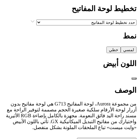
تخطيط لوحة المفاتيح
نمط
لمسي
خطي
اللون
أبيض
الوصف
من مجموعة Aurora، لوحة المفاتيح G713 هي لوحة مفاتيح بدون
أزرار لوحة الأرقام سلكية صغيرة الحجم مصممة لتوفير الراحة مع
مسند راحة اليد فائق النعومة. مجهزة بالكامل بإضاءة RGB الأثيرية
واختيارك من مفاتيح التبديل الميكانيكية GX. تأتي باللون الأبيض
«وايت ميست» تباع الملحقات الملونة بشكل منفصل.