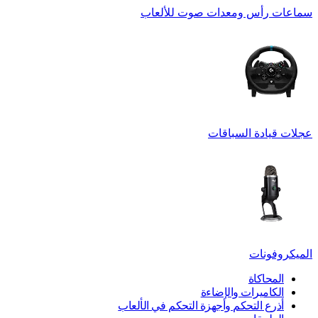
سماعات رأس ومعدات صوت للألعاب
عجلات قيادة السباقات
الميكروفونات
المحاكاة
الكاميرات والإضاءة
أذرع التحكم وأجهزة التحكم في الألعاب