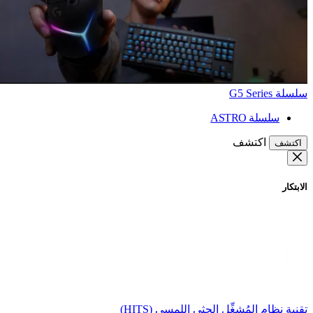
سلسلة G5 Series
سلسلة ASTRO
اكتشف
اكتشف
الابتكار
تقنية نظام المُشغِّل الحثي اللمسي (HITS)