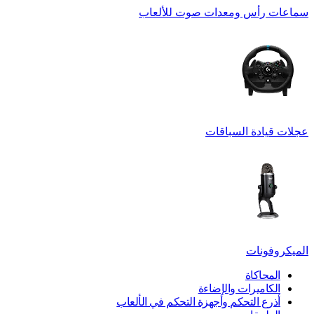
سماعات رأس ومعدات صوت للألعاب
عجلات قيادة السباقات
الميكروفونات
المحاكاة
الكاميرات والإضاءة
أذرع التحكم وأجهزة التحكم في الألعاب