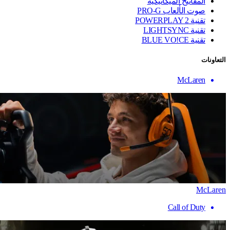
المفاتيح الميكانيكية
صوت الألعاب PRO-G
تقنية ‏POWERPLAY 2
تقنية LIGHTSYNC
تقنية BLUE VO!CE
التعاونات
McLaren
McLaren
Call of Duty