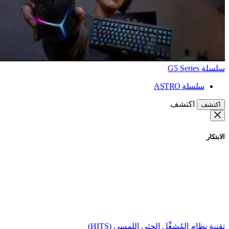
سلسلة G5 Series
سلسلة ASTRO
اكتشف
اكتشف
الابتكار
تقنية نظام المُشغِّل الحثي اللمسي (HITS)