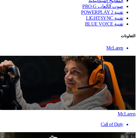
المفاتيح الميكانيكية
صوت الألعاب PRO-G
تقنية ‏POWERPLAY 2
تقنية LIGHTSYNC
تقنية BLUE VO!CE
التعاونات
McLaren
McLaren
Call of Duty