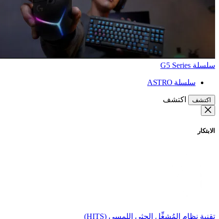
سلسلة G5 Series
سلسلة ASTRO
اكتشف
اكتشف
الابتكار
تقنية نظام المُشغِّل الحثي اللمسي (HITS)