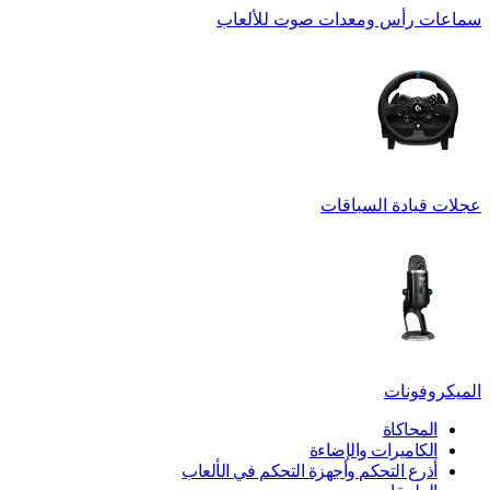
سماعات رأس ومعدات صوت للألعاب
عجلات قيادة السباقات
الميكروفونات
المحاكاة
الكاميرات والإضاءة
أذرع التحكم وأجهزة التحكم في الألعاب