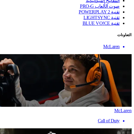
المفاتيح الميكانيكية
صوت الألعاب PRO-G
تقنية ‏POWERPLAY 2
تقنية LIGHTSYNC
تقنية BLUE VO!CE
التعاونات
McLaren
McLaren
Call of Duty