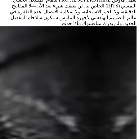
اللمسي (HITS) الخاص بنا. لن يعيقك شيء بعد الآن—لا المفاتيح
الدقيقة، ولا تأخير الاستجابة، ولا إمكانية الاتصال. هذه الطفرة في
عالم التصميم الهندسي لأجهزة الماوس ستكون سلاحك المفضل
الجديد. ولن يدرك منافسوك ماذا حدث.