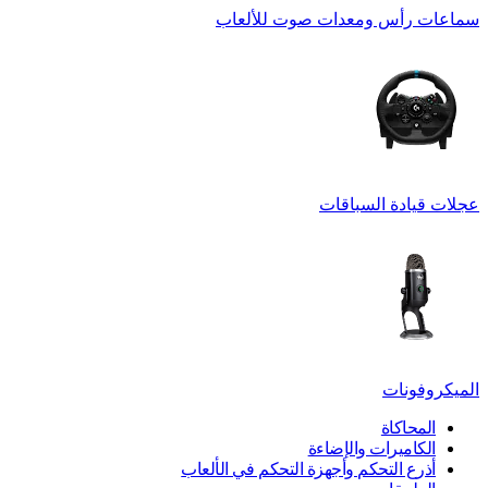
سماعات رأس ومعدات صوت للألعاب
عجلات قيادة السباقات
الميكروفونات
المحاكاة
الكاميرات والإضاءة
أذرع التحكم وأجهزة التحكم في الألعاب