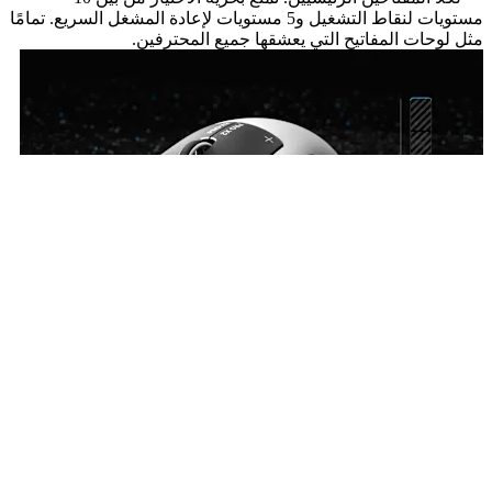
مستويات لنقاط التشغيل و5 مستويات لإعادة المشغل السريع. تمامًا
مثل لوحات المفاتيح التي يعشقها جميع المحترفين.
التحكم الدقيق في الاستجابة اللمسية
لأول مرة، يمكنك ضبط ملمس النقرة ليلائم أسلوبك الخاص. في
اللحظة التي تصل فيها ضغطة المفتاح إلى نقاط التشغيل وإعادة
الضبط، تقوم أجهزة مخصصة متزامنة مع مستشعرات حثيّة بتقديم
استجابة لمسية فورية. اختر من بين 6 مستويات لشدة الاستجابة
اللمسية لتستمتع بتجربة نقر طبيعية وقابلة للتخصيص بالكامل.