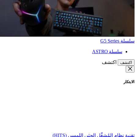
سلسلة G5 Series
سلسلة ASTRO
اكتشف
اكتشف
الابتكار
تقنية نظام المُشغِّل الحثي اللمسي (HITS)