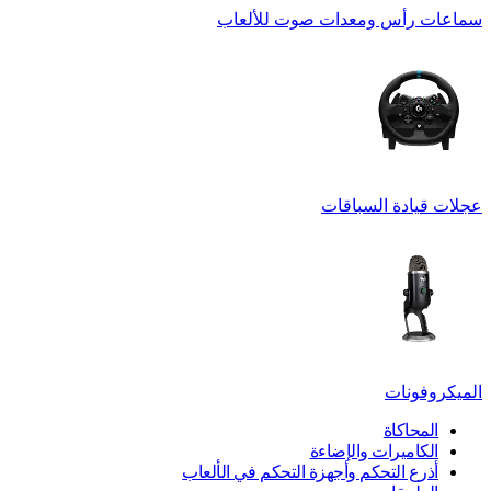
سماعات رأس ومعدات صوت للألعاب
عجلات قيادة السباقات
الميكروفونات
المحاكاة
الكاميرات والإضاءة
أذرع التحكم وأجهزة التحكم في الألعاب