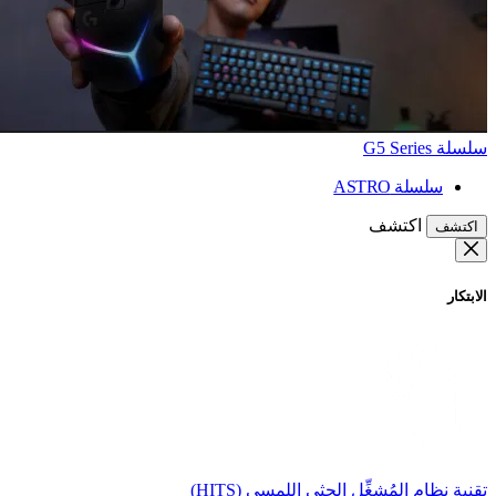
سلسلة G5 Series
سلسلة ASTRO
اكتشف
اكتشف
الابتكار
تقنية نظام المُشغِّل الحثي اللمسي (HITS)