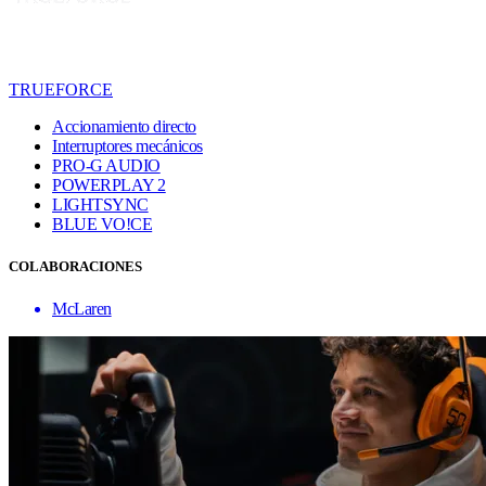
TRUEFORCE
Accionamiento directo
Interruptores mecánicos
PRO-G AUDIO
POWERPLAY 2
LIGHTSYNC
BLUE VO!CE
COLABORACIONES
McLaren