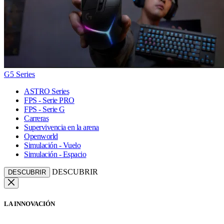
G5 Series
ASTRO Series
FPS - Serie PRO
FPS - Serie G
Carreras
Supervivencia en la arena
Openworld
Simulación - Vuelo
Simulación - Espacio
DESCUBRIR
DESCUBRIR
LA INNOVACIÓN