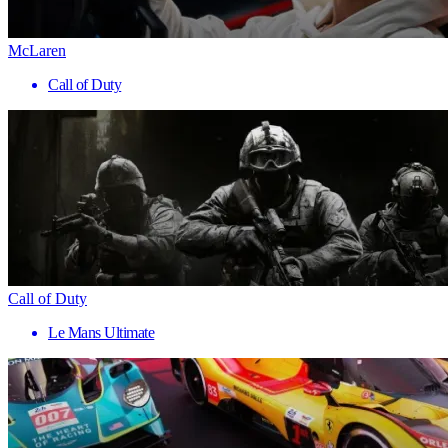
McLaren
Call of Duty
Call of Duty
Le Mans Ultimate