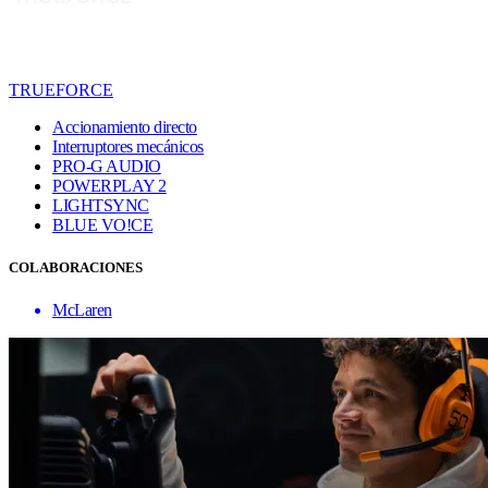
TRUEFORCE
Accionamiento directo
Interruptores mecánicos
PRO-G AUDIO
POWERPLAY 2
LIGHTSYNC
BLUE VO!CE
COLABORACIONES
McLaren