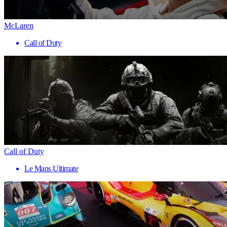
McLaren
Call of Duty
Call of Duty
Le Mans Ultimate