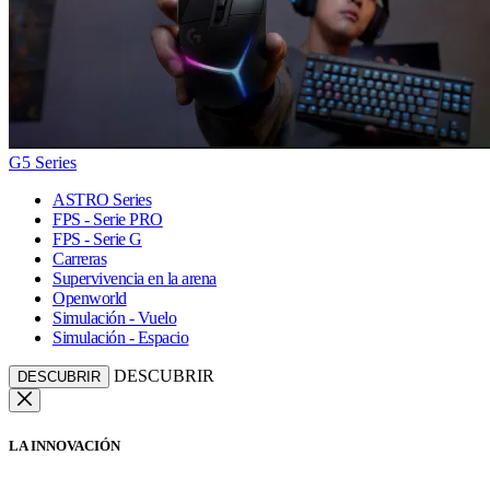
G5 Series
ASTRO Series
FPS - Serie PRO
FPS - Serie G
Carreras
Supervivencia en la arena
Openworld
Simulación - Vuelo
Simulación - Espacio
DESCUBRIR
DESCUBRIR
LA INNOVACIÓN