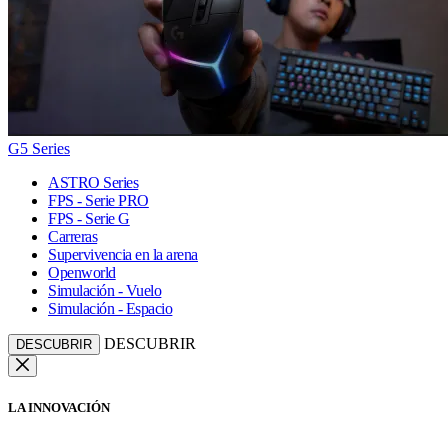
G5 Series
ASTRO Series
FPS - Serie PRO
FPS - Serie G
Carreras
Supervivencia en la arena
Openworld
Simulación - Vuelo
Simulación - Espacio
DESCUBRIR
DESCUBRIR
LA INNOVACIÓN