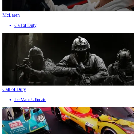
McLaren
Call of Duty
Call of Duty
Le Mans Ultimate