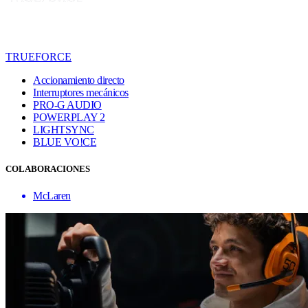
TRUEFORCE
Accionamiento directo
Interruptores mecánicos
PRO-G AUDIO
POWERPLAY 2
LIGHTSYNC
BLUE VO!CE
COLABORACIONES
McLaren