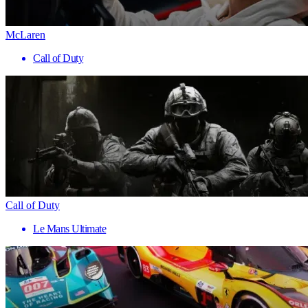
McLaren
Call of Duty
Call of Duty
Le Mans Ultimate