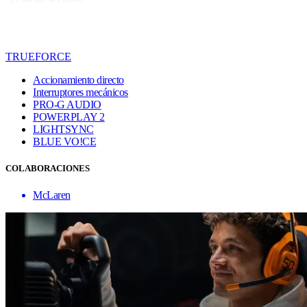
TRUEFORCE
Accionamiento directo
Interruptores mecánicos
PRO-G AUDIO
POWERPLAY 2
LIGHTSYNC
BLUE VO!CE
COLABORACIONES
McLaren