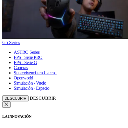
G5 Series
ASTRO Series
FPS - Serie PRO
FPS - Serie G
Carreras
Supervivencia en la arena
Openworld
Simulación - Vuelo
Simulación - Espacio
DESCUBRIR
DESCUBRIR
LA INNOVACIÓN