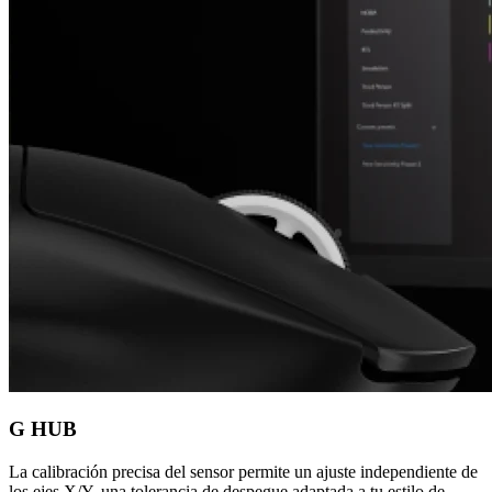
G HUB
La calibración precisa del sensor permite un ajuste independiente de
los ejes X/Y, una tolerancia de despegue adaptada a tu estilo de