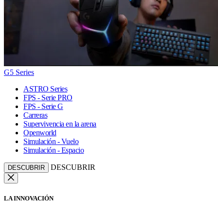
G5 Series
ASTRO Series
FPS - Serie PRO
FPS - Serie G
Carreras
Supervivencia en la arena
Openworld
Simulación - Vuelo
Simulación - Espacio
DESCUBRIR
DESCUBRIR
LA INNOVACIÓN