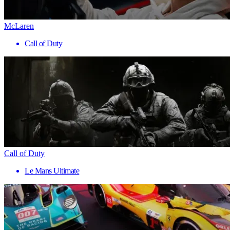
McLaren
Call of Duty
Call of Duty
Le Mans Ultimate