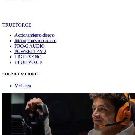
TRUEFORCE
Accionamiento directo
Interruptores mecánicos
PRO-G AUDIO
POWERPLAY 2
LIGHTSYNC
BLUE VO!CE
COLABORACIONES
McLaren