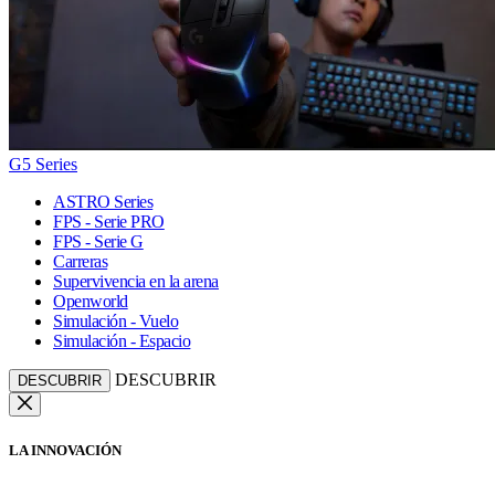
G5 Series
ASTRO Series
FPS - Serie PRO
FPS - Serie G
Carreras
Supervivencia en la arena
Openworld
Simulación - Vuelo
Simulación - Espacio
DESCUBRIR
DESCUBRIR
LA INNOVACIÓN