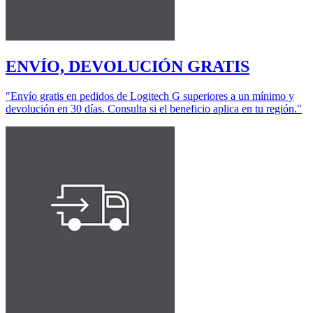
ENVÍO, DEVOLUCIÓN GRATIS
"Envío gratis en pedidos de Logitech G superiores a un mínimo y
devolución en 30 días. Consulta si el beneficio aplica en tu región."