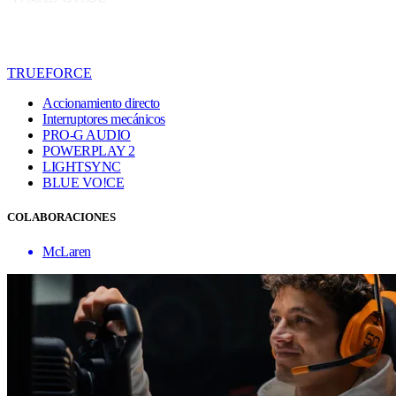
TRUEFORCE
Accionamiento directo
Interruptores mecánicos
PRO-G AUDIO
POWERPLAY 2
LIGHTSYNC
BLUE VO!CE
COLABORACIONES
McLaren