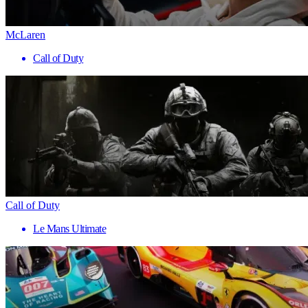
McLaren
Call of Duty
Call of Duty
Le Mans Ultimate