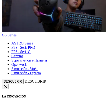
G5 Series
ASTRO Series
FPS - Serie PRO
FPS - Serie G
Carreras
Supervivencia en la arena
Openworld
Simulación - Vuelo
Simulación - Espacio
DESCUBRIR
DESCUBRIR
LA INNOVACIÓN