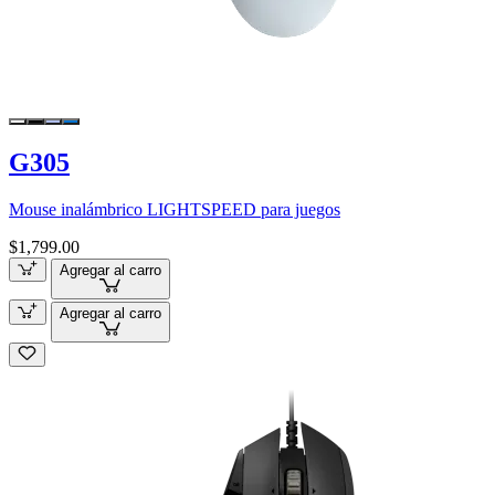
G305
Mouse inalámbrico LIGHTSPEED para juegos
$1,799.00
Agregar al carro
Agregar al carro