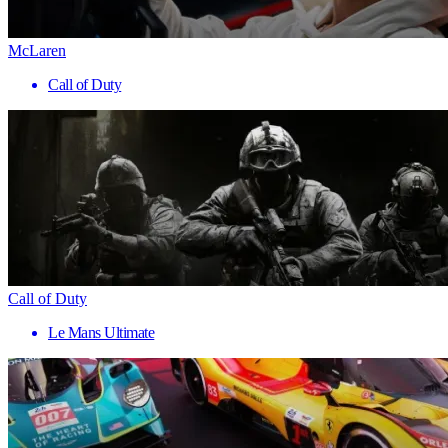
McLaren
Call of Duty
Call of Duty
Le Mans Ultimate