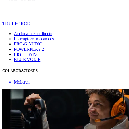
TRUEFORCE
Accionamiento directo
Interruptores mecánicos
PRO-G AUDIO
POWERPLAY 2
LIGHTSYNC
BLUE VO!CE
COLABORACIONES
McLaren