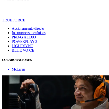
TRUEFORCE
Accionamiento directo
Interruptores mecánicos
PRO-G AUDIO
POWERPLAY 2
LIGHTSYNC
BLUE VO!CE
COLABORACIONES
McLaren