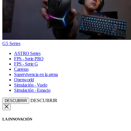
G5 Series
ASTRO Series
FPS - Serie PRO
FPS - Serie G
Carreras
Supervivencia en la arena
Openworld
Simulación - Vuelo
Simulación - Espacio
DESCUBRIR
DESCUBRIR
LA INNOVACIÓN