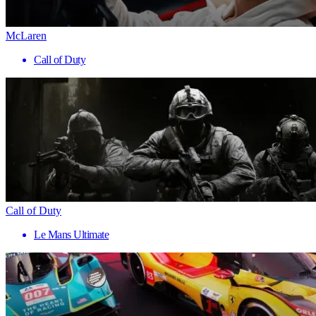
McLaren
Call of Duty
Call of Duty
Le Mans Ultimate