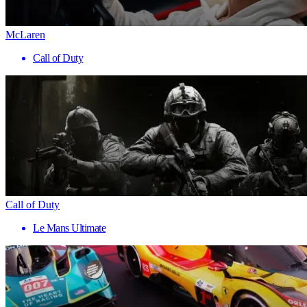
McLaren
Call of Duty
Call of Duty
Le Mans Ultimate