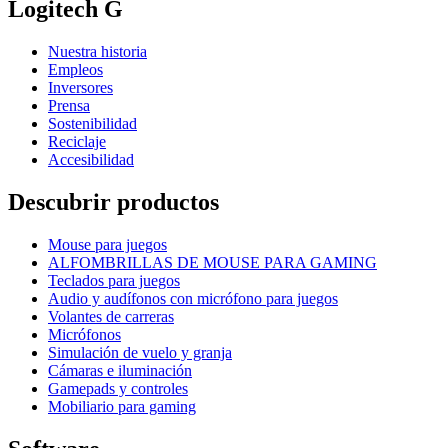
Logitech G
Nuestra historia
Empleos
Inversores
Prensa
Sostenibilidad
Reciclaje
Accesibilidad
Descubrir productos
Mouse para juegos
ALFOMBRILLAS DE MOUSE PARA GAMING
Teclados para juegos
Audio y audífonos con micrófono para juegos
Volantes de carreras
Micrófonos
Simulación de vuelo y granja
Cámaras e iluminación
Gamepads y controles
Mobiliario para gaming