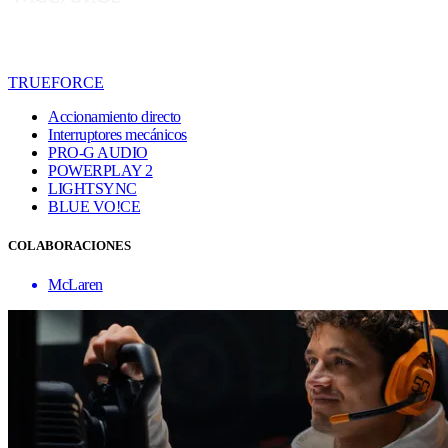
TRUEFORCE
Accionamiento directo
Interruptores mecánicos
PRO-G AUDIO
POWERPLAY 2
LIGHTSYNC
BLUE VO!CE
COLABORACIONES
McLaren