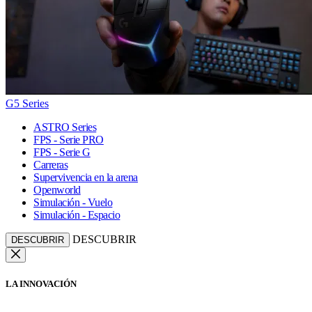
G5 Series
ASTRO Series
FPS - Serie PRO
FPS - Serie G
Carreras
Supervivencia en la arena
Openworld
Simulación - Vuelo
Simulación - Espacio
DESCUBRIR
DESCUBRIR
LA INNOVACIÓN