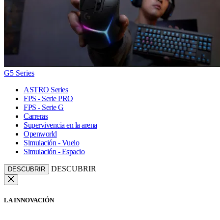
G5 Series
ASTRO Series
FPS - Serie PRO
FPS - Serie G
Carreras
Supervivencia en la arena
Openworld
Simulación - Vuelo
Simulación - Espacio
DESCUBRIR
DESCUBRIR
LA INNOVACIÓN