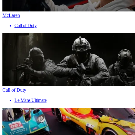
McLaren
Call of Duty
Call of Duty
Le Mans Ultimate