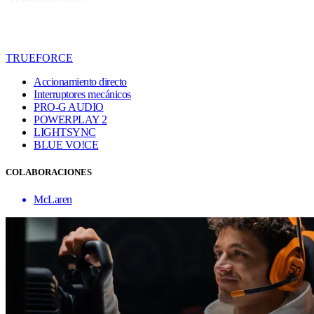
TRUEFORCE
Accionamiento directo
Interruptores mecánicos
PRO-G AUDIO
POWERPLAY 2
LIGHTSYNC
BLUE VO!CE
COLABORACIONES
McLaren