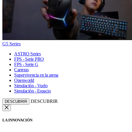
G5 Series
ASTRO Series
FPS - Serie PRO
FPS - Serie G
Carreras
Supervivencia en la arena
Openworld
Simulación - Vuelo
Simulación - Espacio
DESCUBRIR
DESCUBRIR
LA INNOVACIÓN