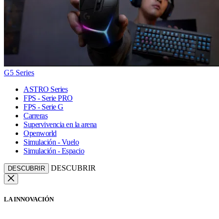
G5 Series
ASTRO Series
FPS - Serie PRO
FPS - Serie G
Carreras
Supervivencia en la arena
Openworld
Simulación - Vuelo
Simulación - Espacio
DESCUBRIR
DESCUBRIR
LA INNOVACIÓN