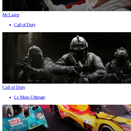
McLaren
Call of Duty
Call of Duty
Le Mans Ultimate