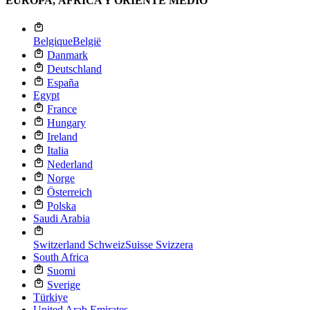
EUROPA, ÁFRICA Y ORIENTE MEDIO
Belgique
België
Danmark
Deutschland
España
Egypt
France
Hungary
Ireland
Italia
Nederland
Norge
Österreich
Polska
Saudi Arabia
Switzerland
Schweiz
Suisse
Svizzera
South Africa
Suomi
Sverige
Türkiye
United Arab Emirates