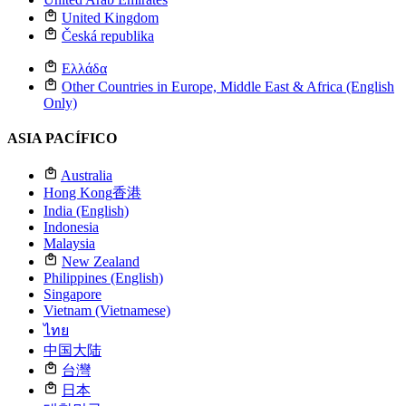
United Kingdom
Česká republika
Ελλάδα
Other Countries in Europe, Middle East & Africa (English
Only)
ASIA PACÍFICO
Australia
Hong Kong
香港
India (English)
Indonesia
Malaysia
New Zealand
Philippines (English)
Singapore
Vietnam (Vietnamese)
ไทย
中国大陆
台灣
日本