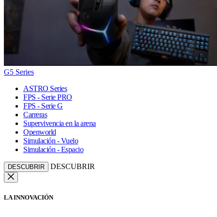
G5 Series
ASTRO Series
FPS - Serie PRO
FPS - Serie G
Carreras
Supervivencia en la arena
Openworld
Simulación - Vuelo
Simulación - Espacio
DESCUBRIR
DESCUBRIR
LA INNOVACIÓN