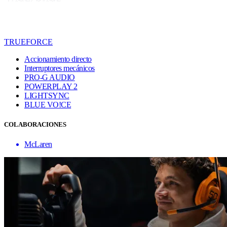
TRUEFORCE
Accionamiento directo
Interruptores mecánicos
PRO-G AUDIO
POWERPLAY 2
LIGHTSYNC
BLUE VO!CE
COLABORACIONES
McLaren