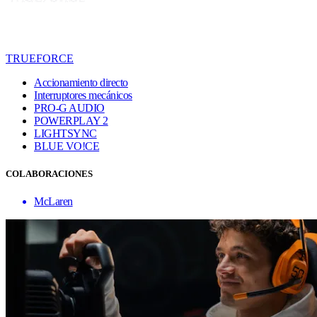
TRUEFORCE
Accionamiento directo
Interruptores mecánicos
PRO-G AUDIO
POWERPLAY 2
LIGHTSYNC
BLUE VO!CE
COLABORACIONES
McLaren