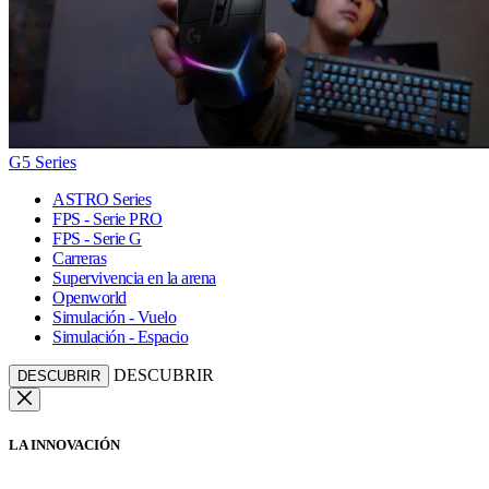
G5 Series
ASTRO Series
FPS - Serie PRO
FPS - Serie G
Carreras
Supervivencia en la arena
Openworld
Simulación - Vuelo
Simulación - Espacio
DESCUBRIR
DESCUBRIR
LA INNOVACIÓN