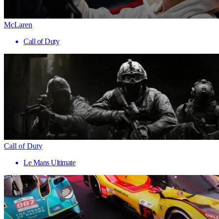
McLaren
Call of Duty
Call of Duty
Le Mans Ultimate