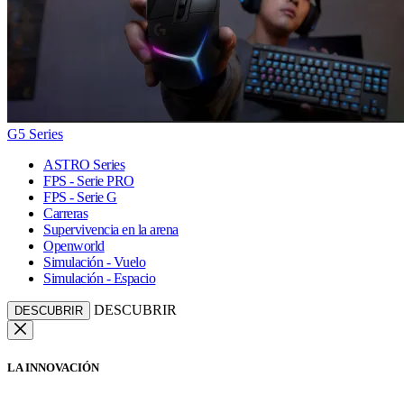
G5 Series
ASTRO Series
FPS - Serie PRO
FPS - Serie G
Carreras
Supervivencia en la arena
Openworld
Simulación - Vuelo
Simulación - Espacio
DESCUBRIR
DESCUBRIR
LA INNOVACIÓN