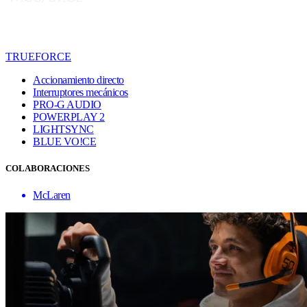
TRUEFORCE
Accionamiento directo
Interruptores mecánicos
PRO-G AUDIO
POWERPLAY 2
LIGHTSYNC
BLUE VO!CE
COLABORACIONES
McLaren