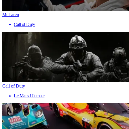
McLaren
Call of Duty
Call of Duty
Le Mans Ultimate