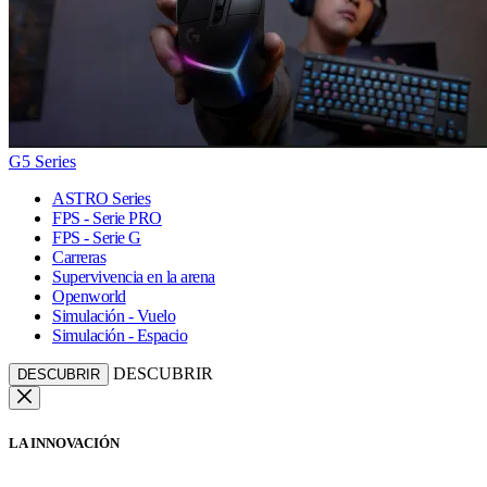
G5 Series
ASTRO Series
FPS - Serie PRO
FPS - Serie G
Carreras
Supervivencia en la arena
Openworld
Simulación - Vuelo
Simulación - Espacio
DESCUBRIR
DESCUBRIR
LA INNOVACIÓN