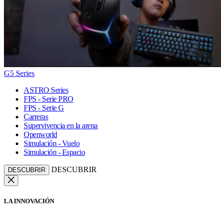
G5 Series
ASTRO Series
FPS - Serie PRO
FPS - Serie G
Carreras
Supervivencia en la arena
Openworld
Simulación - Vuelo
Simulación - Espacio
DESCUBRIR
DESCUBRIR
LA INNOVACIÓN