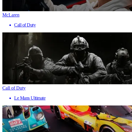
McLaren
Call of Duty
Call of Duty
Le Mans Ultimate