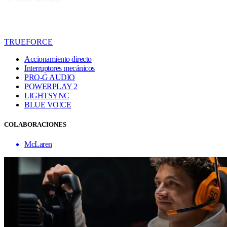
TRUEFORCE
Accionamiento directo
Interruptores mecánicos
PRO-G AUDIO
POWERPLAY 2
LIGHTSYNC
BLUE VO!CE
COLABORACIONES
McLaren