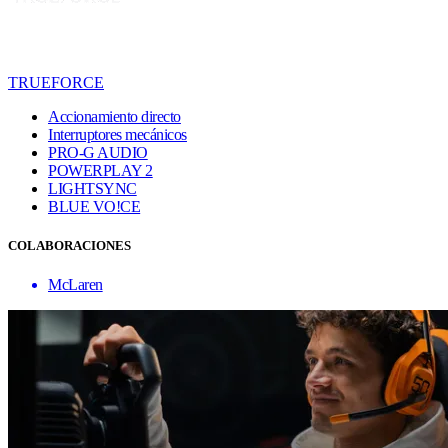
TRUEFORCE
Accionamiento directo
Interruptores mecánicos
PRO-G AUDIO
POWERPLAY 2
LIGHTSYNC
BLUE VO!CE
COLABORACIONES
McLaren