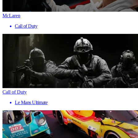
McLaren
Call of Duty
Call of Duty
Le Mans Ultimate