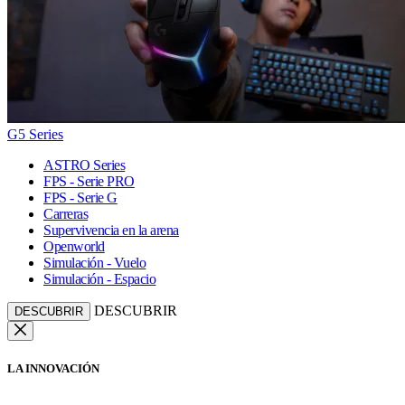
G5 Series
ASTRO Series
FPS - Serie PRO
FPS - Serie G
Carreras
Supervivencia en la arena
Openworld
Simulación - Vuelo
Simulación - Espacio
DESCUBRIR
DESCUBRIR
LA INNOVACIÓN