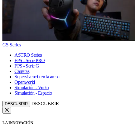
G5 Series
ASTRO Series
FPS - Serie PRO
FPS - Serie G
Carreras
Supervivencia en la arena
Openworld
Simulación - Vuelo
Simulación - Espacio
DESCUBRIR
DESCUBRIR
LA INNOVACIÓN