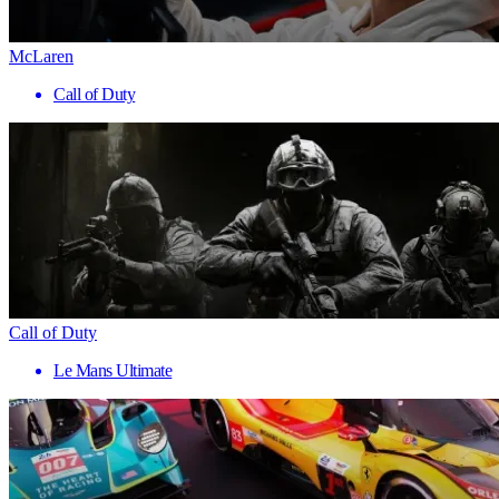
McLaren
Call of Duty
Call of Duty
Le Mans Ultimate