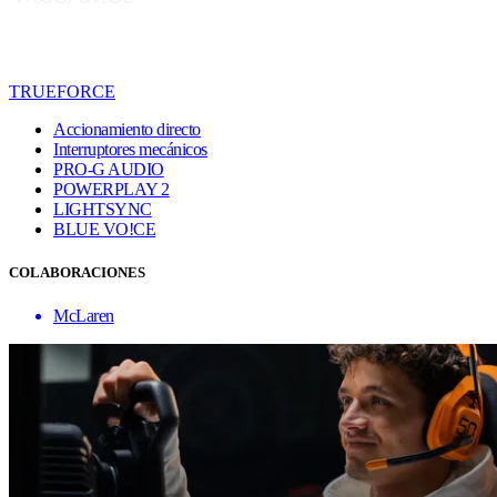
TRUEFORCE
Accionamiento directo
Interruptores mecánicos
PRO-G AUDIO
POWERPLAY 2
LIGHTSYNC
BLUE VO!CE
COLABORACIONES
McLaren