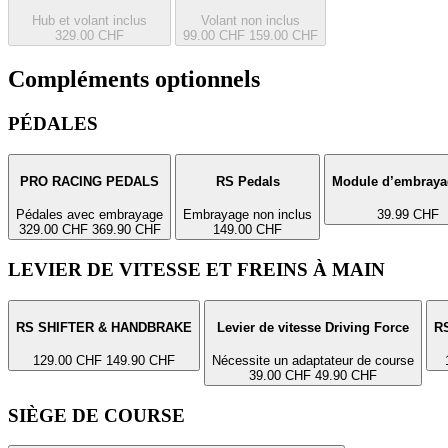
Hub et volant inclus
Volant non inclus
329.00 CHF
99.00 CHF
159.00 CHF
Compléments optionnels
PÉDALES
PRO RACING PEDALS
RS Pedals
Module d’embraya
Pédales avec embrayage
Embrayage non inclus
39.99 CHF
329.00 CHF
369.90 CHF
149.00 CHF
LEVIER DE VITESSE ET FREINS À MAIN
RS SHIFTER & HANDBRAKE
Levier de vitesse Driving Force
R
129.00 CHF
149.90 CHF
Nécessite un adaptateur de course
39.00 CHF
49.90 CHF
SIÈGE DE COURSE