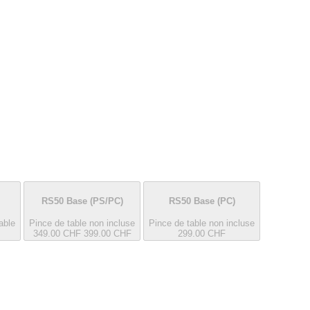
RS50 Base
(PS/PC)
RS50 Base
(PC)
able
Pince de table non incluse
Pince de table non incluse
349.00 CHF
399.00 CHF
299.00 CHF