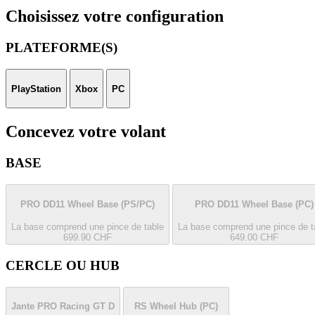
Choisissez votre configuration
PLATEFORME(S)
PlayStation
Xbox
PC
Concevez votre volant
BASE
PRO DD11 Wheel Base
(PS/PC)
PRO DD11 Wheel Base
(PC)
La base comprend une pince de table
La base comprend une pince de t
699.90 CHF
649.00 CHF
CERCLE OU HUB
Jante PRO Racing GT D
RS Wheel Hub
(PC)