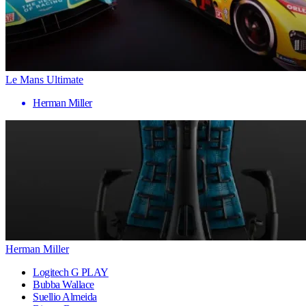
Le Mans Ultimate
Herman Miller
Herman Miller
Logitech G PLAY
Bubba Wallace
Suellio Almeida