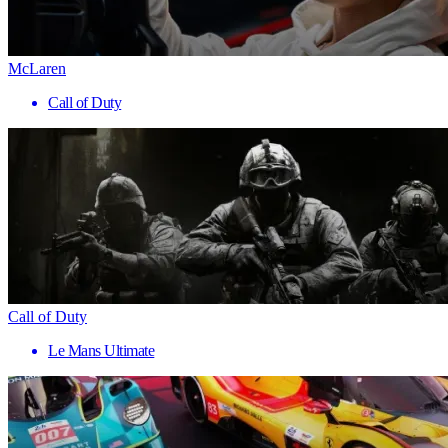
McLaren
Call of Duty
Call of Duty
Le Mans Ultimate