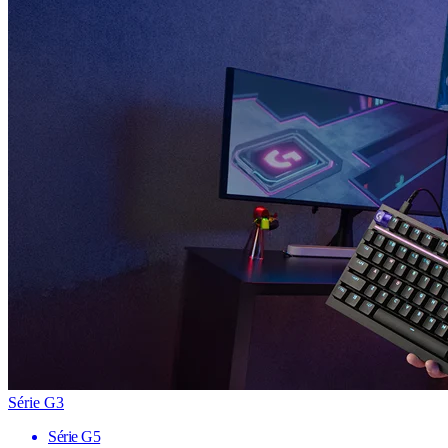
Série G3
Série G5