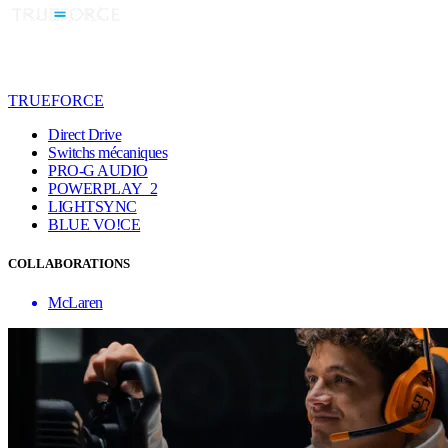
TRUEFORCE
Direct Drive
Switchs mécaniques
PRO-G AUDIO
POWERPLAY 2
LIGHTSYNC
BLUE VO!CE
COLLABORATIONS
McLaren