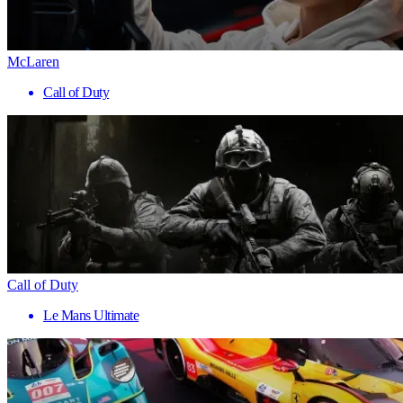
McLaren
Call of Duty
Call of Duty
Le Mans Ultimate