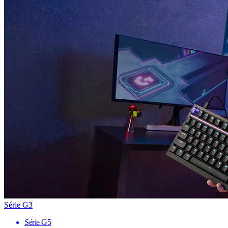
Série G3
Série G5