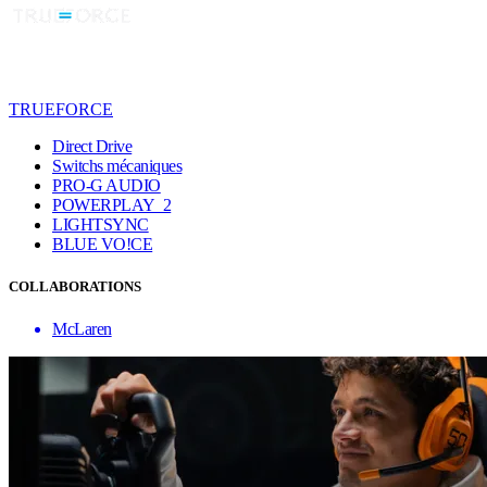
TRUEFORCE
Direct Drive
Switchs mécaniques
PRO-G AUDIO
POWERPLAY 2
LIGHTSYNC
BLUE VO!CE
COLLABORATIONS
McLaren